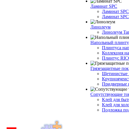
Ламинат SPC
Ламинат SPC
Ламинат SPC 
Линолеум
Линолеум Tar
Напольный плинту
Плинтуса на
Коллекция н
Плинтус RI
Грязезащитные по
Щетинистые 
Крупноячеис
Придверные 
Сопутствующие то
Клей для быт
Клей для хол
Подложка под