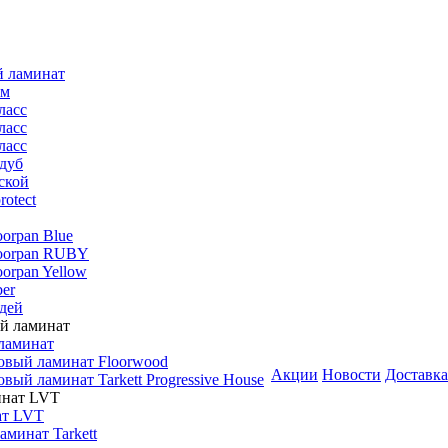
й ламинат
мм
ласс
ласс
ласс
дуб
ской
rotect
oorpan Blue
loorpan RUBY
oorpan Yellow
er
дей
ламинат
овый ламинат Floorwood
Акции
Новости
Доставка
вый ламинат Tarkett Progressive House
ат LVT
минат Tarkett