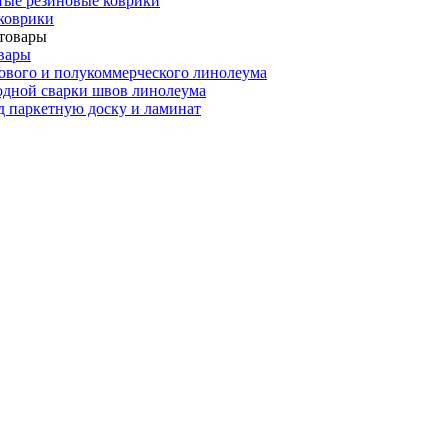
тые резиновые коврики
коврики
вары
ового и полукоммерческого линолеума
одной сварки швов линолеума
 паркетную доску и ламинат