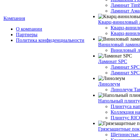
Ламинат Timb
Ламинат Ама
Компания
Кварц-виниловый 
Кварц-винил
О компании
Кварц-винило
Партнеры
Политика конфиденциальности
Виниловый ламин
Виниловый ла
Ламинат SPC
Ламинат SPC
Ламинат SPC 
Линолеум
Линолеум Tar
Напольный плинту
Плинтуса на
Коллекция н
Плинтус RI
Грязезащитные по
Щетинистые 