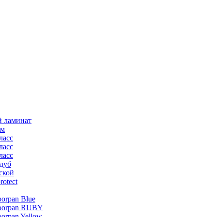
й ламинат
мм
ласс
ласс
ласс
дуб
ской
rotect
oorpan Blue
loorpan RUBY
oorpan Yellow