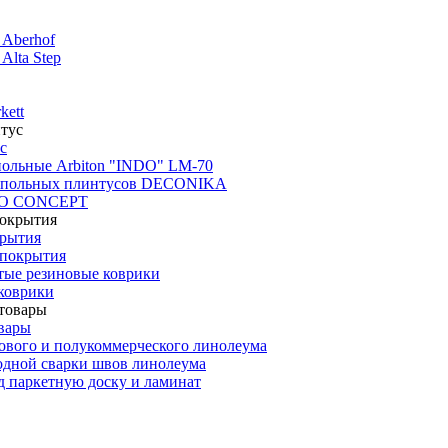
 Aberhof
Alta Step
kett
с
польные Arbiton "INDO" LM-70
апольных плинтусов DECONIKA
CO CONCEPT
крытия
покрытия
тые резиновые коврики
коврики
вары
ового и полукоммерческого линолеума
одной сварки швов линолеума
 паркетную доску и ламинат