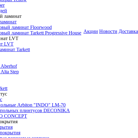
er
дей
ламинат
овый ламинат Floorwood
Акции
Новости
Доставка
вый ламинат Tarkett Progressive House
ат LVT
минат Tarkett
 Aberhof
Alta Step
kett
с
польные Arbiton "INDO" LM-70
апольных плинтусов DECONIKA
CO CONCEPT
крытия
покрытия