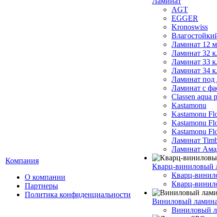
Ламинат
AGT
EGGER
Kronoswiss
Влагостойки
Ламинат 12 
Ламинат 32 к
Ламинат 33 к
Ламинат 34 к
Ламинат под 
Ламинат с фа
Classen aqua p
Kastamonu
Kastamonu Fl
Kastamonu F
Kastamonu Fl
Ламинат Timb
Ламинат Ама
Компания
Кварц-виниловый 
Кварц-винил
О компании
Кварц-винило
Партнеры
Политика конфиденциальности
Виниловый ламин
Виниловый ла