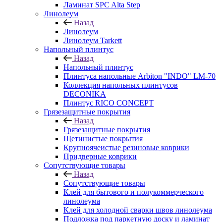
Ламинат SPC Alta Step
Линолеум
Назад
Линолеум
Линолеум Tarkett
Напольный плинтус
Назад
Напольный плинтус
Плинтуса напольные Arbiton "INDO" LM-70
Коллекция напольных плинтусов
DECONIKA
Плинтус RICO CONCEPT
Грязезащитные покрытия
Назад
Грязезащитные покрытия
Щетинистые покрытия
Крупноячеистые резиновые коврики
Придверные коврики
Сопутствующие товары
Назад
Сопутствующие товары
Клей для бытового и полукоммерческого
линолеума
Клей для холодной сварки швов линолеума
Подложка под паркетную доску и ламинат