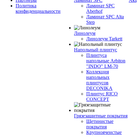
Партнеры
Ламинат SPC
Ак
Политика
Ламинат SPC
конфиденциальности
Aberhof
Ламинат SPC Alta
Step
Линолеум
Линолеум Tarkett
Напольный плинтус
Плинтуса
напольные Arbiton
"INDO" LM-70
Коллекция
напольных
плинтусов
DECONIKA
Плинтус RICO
CONCEPT
Грязезащитные покрытия
Щетинистые
покрытия
Крупноячеистые