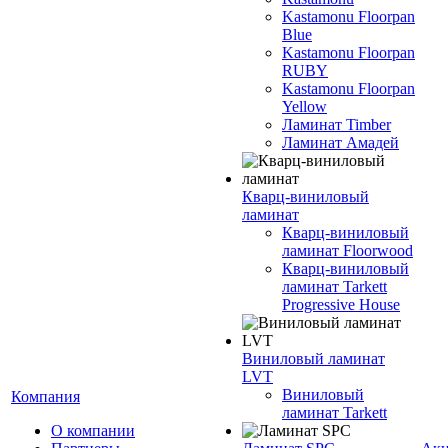
Kastamonu Floorpan
Blue
Kastamonu Floorpan
RUBY
Kastamonu Floorpan
Yellow
Ламинат Timber
Ламинат Амадей
Кварц-виниловый
ламинат
Кварц-виниловый
ламинат Floorwood
Кварц-виниловый
ламинат Tarkett
Progressive House
Виниловый ламинат
LVT
Виниловый
Компания
ламинат Tarkett
О компании