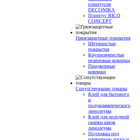
плинтусов
DECONIKA
Плинтус RICO
CONCEPT
Грязезащитные покрытия
Щетинистые
покрытия
Крупноячеистые
резиновые коврики
Придверные
коврики
Сопутствующие товары
Клей для бытового
и
полукоммерческого
линолеума
Клей для холодной
сварки швов
линолеума
Подложка под
паркетную доску и