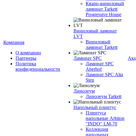
Кварц-виниловый
ламинат Tarkett
Progressive House
Виниловый ламинат
LVT
Виниловый
Компания
ламинат Tarkett
О компании
Партнеры
Ламинат SPC
Ак
Политика
Ламинат SPC
конфиденциальности
Aberhof
Ламинат SPC Alta
Step
Линолеум
Линолеум Tarkett
Напольный плинтус
Плинтуса
напольные Arbiton
"INDO" LM-70
Коллекция
напольных