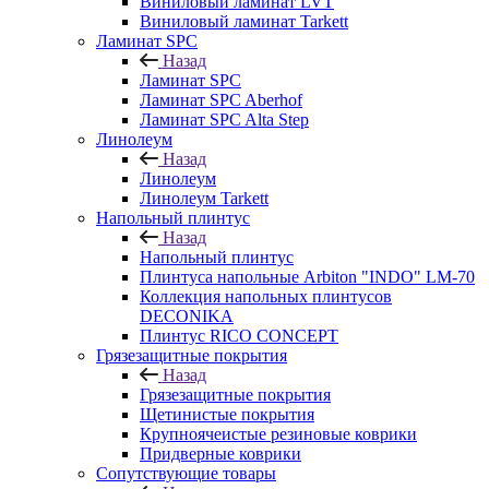
Виниловый ламинат LVT
Виниловый ламинат Tarkett
Ламинат SPC
Назад
Ламинат SPC
Ламинат SPC Aberhof
Ламинат SPC Alta Step
Линолеум
Назад
Линолеум
Линолеум Tarkett
Напольный плинтус
Назад
Напольный плинтус
Плинтуса напольные Arbiton "INDO" LM-70
Коллекция напольных плинтусов
DECONIKA
Плинтус RICO CONCEPT
Грязезащитные покрытия
Назад
Грязезащитные покрытия
Щетинистые покрытия
Крупноячеистые резиновые коврики
Придверные коврики
Сопутствующие товары