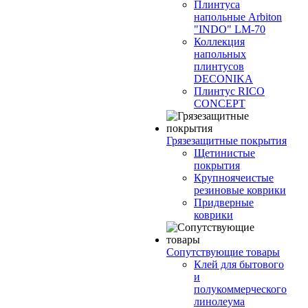
Плинтуса
напольные Arbiton
"INDO" LM-70
Коллекция
напольных
плинтусов
DECONIKA
Плинтус RICO
CONCEPT
Грязезащитные покрытия
Щетинистые
покрытия
Крупноячеистые
резиновые коврики
Придверные
коврики
Сопутствующие товары
Клей для бытового
и
полукоммерческого
линолеума