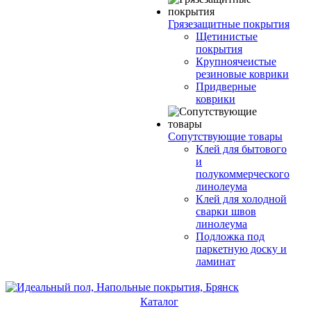
Грязезащитные покрытия
Щетинистые
покрытия
Крупноячеистые
резиновые коврики
Придверные
коврики
Сопутствующие товары
Клей для бытового
и
полукоммерческого
линолеума
Клей для холодной
сварки швов
линолеума
Подложка под
паркетную доску и
ламинат
Каталог