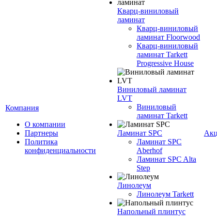
Кварц-виниловый
ламинат
Кварц-виниловый
ламинат Floorwood
Кварц-виниловый
ламинат Tarkett
Progressive House
Виниловый ламинат
LVT
Виниловый
Компания
ламинат Tarkett
О компании
Партнеры
Ламинат SPC
Ак
Политика
Ламинат SPC
конфиденциальности
Aberhof
Ламинат SPC Alta
Step
Линолеум
Линолеум Tarkett
Напольный плинтус