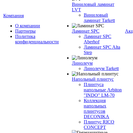
Виниловый ламинат
LVT
Виниловый
Компания
ламинат Tarkett
О компании
Партнеры
Ламинат SPC
Ак
Политика
Ламинат SPC
конфиденциальности
Aberhof
Ламинат SPC Alta
Step
Линолеум
Линолеум Tarkett
Напольный плинтус
Плинтуса
напольные Arbiton
"INDO" LM-70
Коллекция
напольных
плинтусов
DECONIKA
Плинтус RICO
CONCEPT