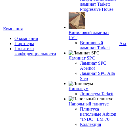
ламинат Tarkett
Progressive House
Компания
Виниловый ламинат
LVT
О компании
Виниловый
Партнеры
Ак
ламинат Tarkett
Политика
конфиденциальности
Ламинат SPC
Ламинат SPC
Aberhof
Ламинат SPC Alta
Step
Линолеум
Линолеум Tarkett
Напольный плинтус
Плинтуса
напольные Arbiton
"INDO" LM-70
Коллекция