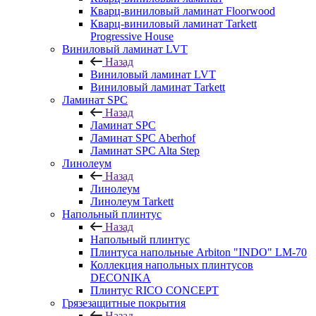
Кварц-виниловый ламинат Floorwood
Кварц-виниловый ламинат Tarkett
Progressive House
Виниловый ламинат LVT
Назад
Виниловый ламинат LVT
Виниловый ламинат Tarkett
Ламинат SPC
Назад
Ламинат SPC
Ламинат SPC Aberhof
Ламинат SPC Alta Step
Линолеум
Назад
Линолеум
Линолеум Tarkett
Напольный плинтус
Назад
Напольный плинтус
Плинтуса напольные Arbiton "INDO" LM-70
Коллекция напольных плинтусов
DECONIKA
Плинтус RICO CONCEPT
Грязезащитные покрытия
Назад