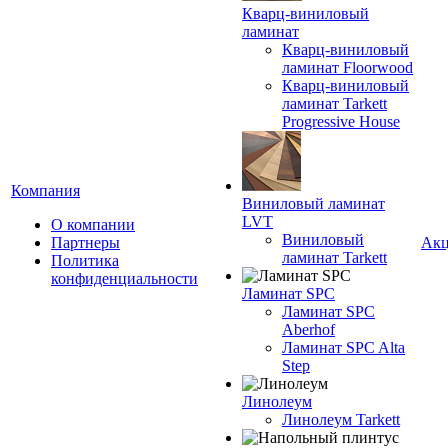
Кварц-виниловый
ламинат
Кварц-виниловый
ламинат Floorwood
Кварц-виниловый
ламинат Tarkett
Progressive House
Компания
Виниловый ламинат
LVT
О компании
Виниловый
Партнеры
Ак
ламинат Tarkett
Политика
конфиденциальности
Ламинат SPC
Ламинат SPC
Aberhof
Ламинат SPC Alta
Step
Линолеум
Линолеум Tarkett