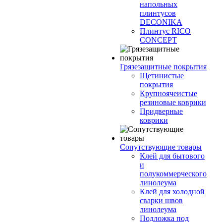
напольных
плинтусов
DECONIKA
Плинтус RICO
CONCEPT
Грязезащитные покрытия
Щетинистые
покрытия
Крупноячеистые
резиновые коврики
Придверные
коврики
Сопутствующие товары
Клей для бытового
и
полукоммерческого
линолеума
Клей для холодной
сварки швов
линолеума
Подложка под