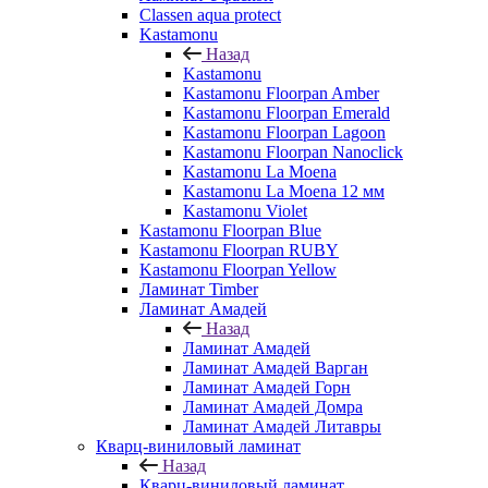
Classen aqua protect
Kastamonu
Назад
Kastamonu
Kastamonu Floorpan Amber
Kastamonu Floorpan Emerald
Kastamonu Floorpan Lagoon
Kastamonu Floorpan Nanoclick
Kastamonu La Moena
Kastamonu La Moena 12 мм
Kastamonu Violet
Kastamonu Floorpan Blue
Kastamonu Floorpan RUBY
Kastamonu Floorpan Yellow
Ламинат Timber
Ламинат Амадей
Назад
Ламинат Амадей
Ламинат Амадей Варган
Ламинат Амадей Горн
Ламинат Амадей Домра
Ламинат Амадей Литавры
Кварц-виниловый ламинат
Назад
Кварц-виниловый ламинат