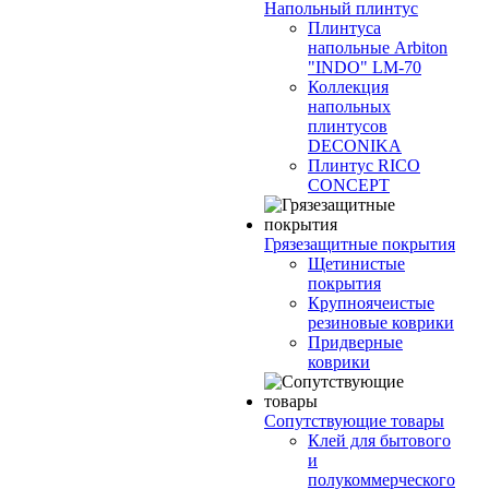
Напольный плинтус
Плинтуса
напольные Arbiton
"INDO" LM-70
Коллекция
напольных
плинтусов
DECONIKA
Плинтус RICO
CONCEPT
Грязезащитные покрытия
Щетинистые
покрытия
Крупноячеистые
резиновые коврики
Придверные
коврики
Сопутствующие товары
Клей для бытового
и
полукоммерческого