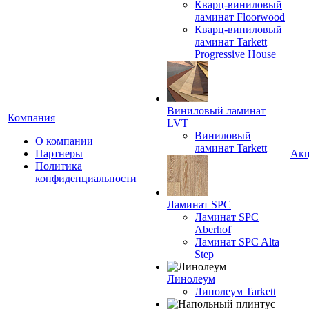
Кварц-виниловый
ламинат Floorwood
Кварц-виниловый
ламинат Tarkett
Progressive House
Виниловый ламинат
Компания
LVT
Виниловый
О компании
ламинат Tarkett
Партнеры
Ак
Политика
конфиденциальности
Ламинат SPC
Ламинат SPC
Aberhof
Ламинат SPC Alta
Step
Линолеум
Линолеум Tarkett