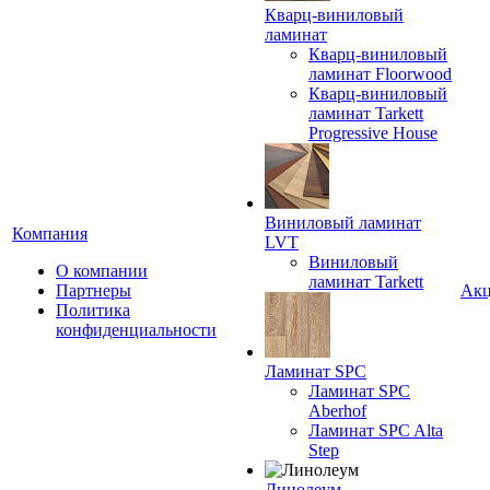
Кварц-виниловый
ламинат
Кварц-виниловый
ламинат Floorwood
Кварц-виниловый
ламинат Tarkett
Progressive House
Виниловый ламинат
Компания
LVT
Виниловый
О компании
ламинат Tarkett
Партнеры
Ак
Политика
конфиденциальности
Ламинат SPC
Ламинат SPC
Aberhof
Ламинат SPC Alta
Step
Линолеум