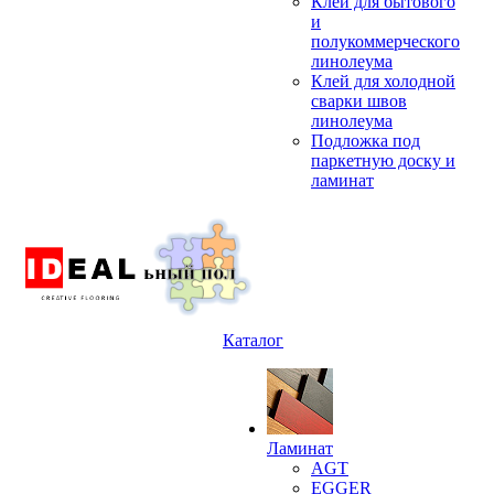
Клей для бытового
и
полукоммерческого
линолеума
Клей для холодной
сварки швов
линолеума
Подложка под
паркетную доску и
ламинат
Каталог
Ламинат
AGT
EGGER