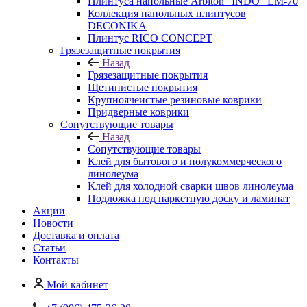
Плинтуса напольные Arbiton "INDO" LM-70
Коллекция напольных плинтусов
DECONIKA
Плинтус RICO CONCEPT
Грязезащитные покрытия
Назад
Грязезащитные покрытия
Щетинистые покрытия
Крупноячеистые резиновые коврики
Придверные коврики
Сопутствующие товары
Назад
Сопутствующие товары
Клей для бытового и полукоммерческого
линолеума
Клей для холодной сварки швов линолеума
Подложка под паркетную доску и ламинат
Акции
Новости
Доставка и оплата
Статьи
Контакты
Мой кабинет