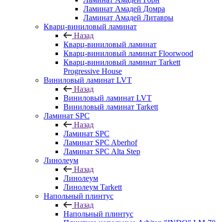
Ламинат Амадей Домра
Ламинат Амадей Литавры
Кварц-виниловый ламинат
Назад
Кварц-виниловый ламинат
Кварц-виниловый ламинат Floorwood
Кварц-виниловый ламинат Tarkett
Progressive House
Виниловый ламинат LVT
Назад
Виниловый ламинат LVT
Виниловый ламинат Tarkett
Ламинат SPC
Назад
Ламинат SPC
Ламинат SPC Aberhof
Ламинат SPC Alta Step
Линолеум
Назад
Линолеум
Линолеум Tarkett
Напольный плинтус
Назад
Напольный плинтус