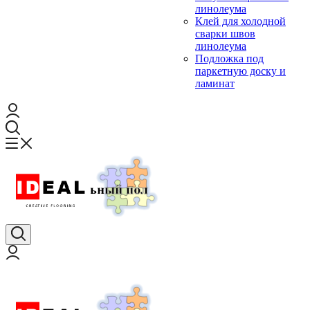
линолеума
Клей для холодной
сварки швов
линолеума
Подложка под
паркетную доску и
ламинат