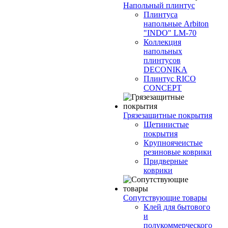
Напольный плинтус
Плинтуса
напольные Arbiton
"INDO" LM-70
Коллекция
напольных
плинтусов
DECONIKA
Плинтус RICO
CONCEPT
Грязезащитные покрытия
Щетинистые
покрытия
Крупноячеистые
резиновые коврики
Придверные
коврики
Сопутствующие товары
Клей для бытового
и
полукоммерческого