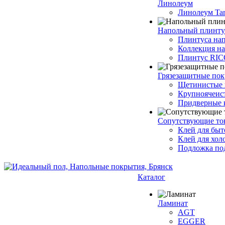
Линолеум
Линолеум Tar
Напольный плинту
Плинтуса на
Коллекция н
Плинтус RI
Грязезащитные по
Щетинистые 
Крупноячеис
Придверные 
Сопутствующие то
Клей для быт
Клей для хол
Подложка под
Каталог
Ламинат
AGT
EGGER