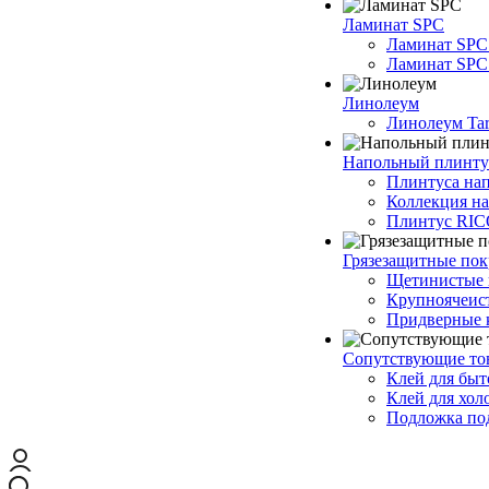
Ламинат SPC
Ламинат SPC
Ламинат SPC 
Линолеум
Линолеум Tar
Напольный плинту
Плинтуса на
Коллекция н
Плинтус RI
Грязезащитные по
Щетинистые 
Крупноячеис
Придверные 
Сопутствующие то
Клей для быт
Клей для хол
Подложка под