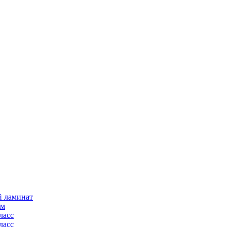
й ламинат
мм
ласс
ласс