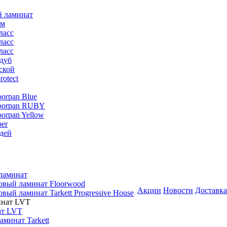
й ламинат
мм
ласс
ласс
ласс
дуб
ской
rotect
oorpan Blue
loorpan RUBY
oorpan Yellow
er
дей
ламинат
овый ламинат Floorwood
Акции
Новости
Доставка
вый ламинат Tarkett Progressive House
ат LVT
минат Tarkett