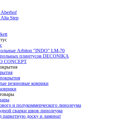
 Aberhof
Alta Step
kett
с
польные Arbiton "INDO" LM-70
апольных плинтусов DECONIKA
CO CONCEPT
крытия
покрытия
тые резиновые коврики
коврики
вары
ового и полукоммерческого линолеума
одной сварки швов линолеума
 паркетную доску и ламинат