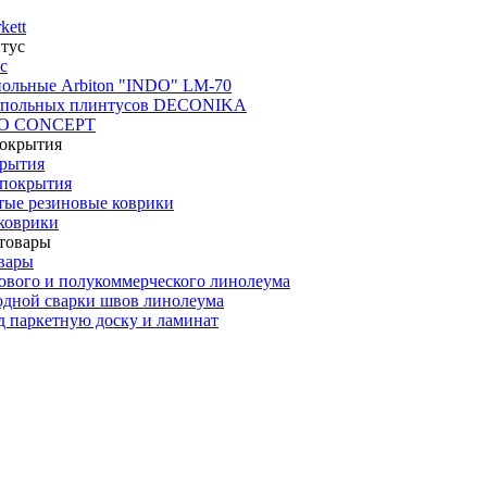
kett
с
польные Arbiton "INDO" LM-70
апольных плинтусов DECONIKA
CO CONCEPT
крытия
покрытия
тые резиновые коврики
коврики
вары
ового и полукоммерческого линолеума
одной сварки швов линолеума
 паркетную доску и ламинат