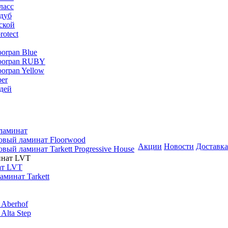
ласс
дуб
ской
rotect
oorpan Blue
loorpan RUBY
oorpan Yellow
er
дей
ламинат
овый ламинат Floorwood
Акции
Новости
Доставка
вый ламинат Tarkett Progressive House
ат LVT
минат Tarkett
 Aberhof
Alta Step