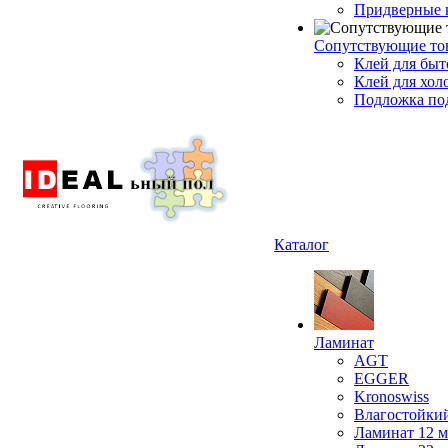
Придверные 
Сопутствующие то
Клей для быт
Клей для хол
Подложка под
Каталог
Ламинат
AGT
EGGER
Kronoswiss
Влагостойки
Ламинат 12 