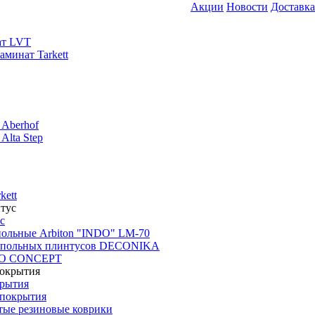
Акции
Новости
Доставка
ат LVT
минат Tarkett
 Aberhof
Alta Step
kett
с
польные Arbiton "INDO" LM-70
апольных плинтусов DECONIKA
CO CONCEPT
крытия
покрытия
тые резиновые коврики