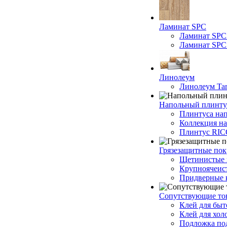
Ламинат SPC
Ламинат SPC
Ламинат SPC 
Линолеум
Линолеум Tar
Напольный плинту
Плинтуса на
Коллекция н
Плинтус RI
Грязезащитные по
Щетинистые 
Крупноячеис
Придверные 
Сопутствующие то
Клей для быт
Клей для хол
Подложка под