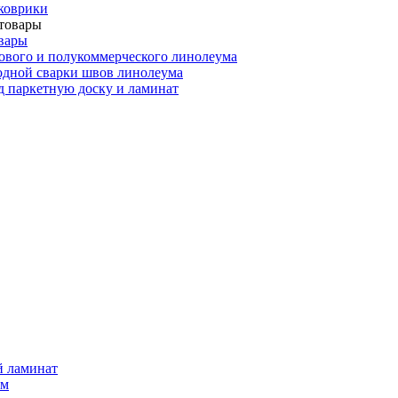
коврики
вары
ового и полукоммерческого линолеума
одной сварки швов линолеума
 паркетную доску и ламинат
й ламинат
мм