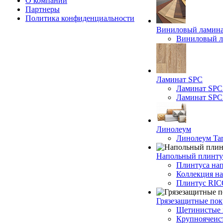
О компании
Партнеры
Политика конфиденциальности
Виниловый ламин
Виниловый ла
Ламинат SPC
Ламинат SPC
Ламинат SPC 
Линолеум
Линолеум Tar
Напольный плинту
Плинтуса на
Коллекция н
Плинтус RI
Грязезащитные по
Щетинистые 
Крупноячеис