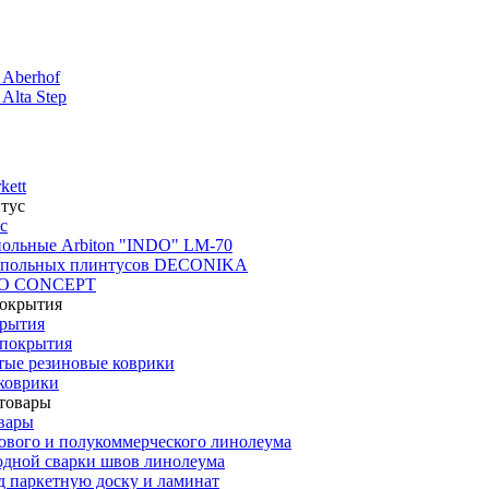
 Aberhof
Alta Step
kett
с
польные Arbiton "INDO" LM-70
апольных плинтусов DECONIKA
CO CONCEPT
крытия
покрытия
тые резиновые коврики
коврики
вары
ового и полукоммерческого линолеума
одной сварки швов линолеума
 паркетную доску и ламинат