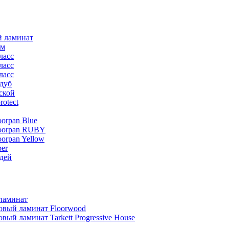
й ламинат
мм
ласс
ласс
ласс
дуб
ской
rotect
oorpan Blue
loorpan RUBY
oorpan Yellow
er
дей
ламинат
овый ламинат Floorwood
вый ламинат Tarkett Progressive House