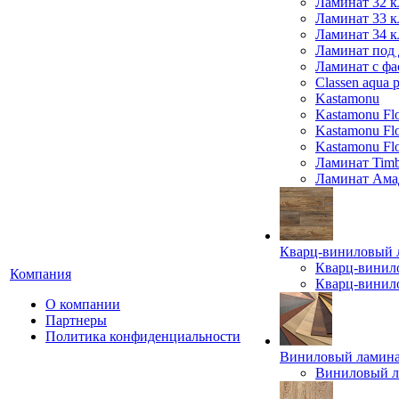
Ламинат 32 к
Ламинат 33 к
Ламинат 34 к
Ламинат под 
Ламинат с фа
Classen aqua p
Kastamonu
Kastamonu Fl
Kastamonu F
Kastamonu Fl
Ламинат Timb
Ламинат Ама
Кварц-виниловый 
Кварц-винил
Компания
Кварц-винило
О компании
Партнеры
Политика конфиденциальности
Виниловый ламин
Виниловый ла