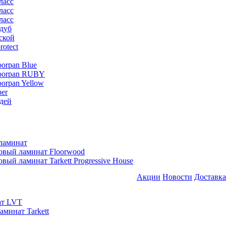
ласс
ласс
ласс
дуб
ской
rotect
oorpan Blue
loorpan RUBY
oorpan Yellow
er
дей
ламинат
овый ламинат Floorwood
вый ламинат Tarkett Progressive House
Акции
Новости
Доставка
ат LVT
минат Tarkett