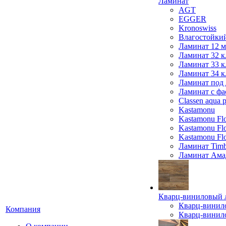
Ламинат
AGT
EGGER
Kronoswiss
Влагостойки
Ламинат 12 
Ламинат 32 к
Ламинат 33 к
Ламинат 34 к
Ламинат под 
Ламинат с фа
Classen aqua p
Kastamonu
Kastamonu Fl
Kastamonu F
Kastamonu Fl
Ламинат Timb
Ламинат Ама
Кварц-виниловый 
Кварц-винил
Компания
Кварц-винило