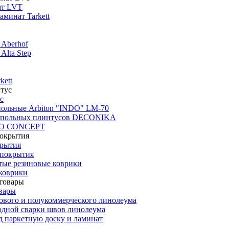
ат LVT
минат Tarkett
 Aberhof
Alta Step
kett
с
польные Arbiton "INDO" LM-70
апольных плинтусов DECONIKA
CO CONCEPT
крытия
покрытия
тые резиновые коврики
коврики
вары
ового и полукоммерческого линолеума
одной сварки швов линолеума
 паркетную доску и ламинат