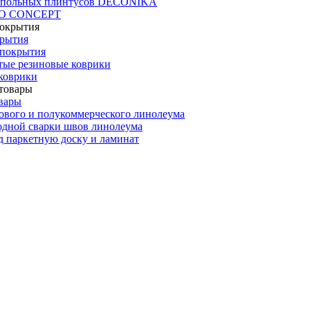
апольных плинтусов DECONIKA
CO CONCEPT
крытия
покрытия
тые резиновые коврики
коврики
вары
ового и полукоммерческого линолеума
одной сварки швов линолеума
 паркетную доску и ламинат