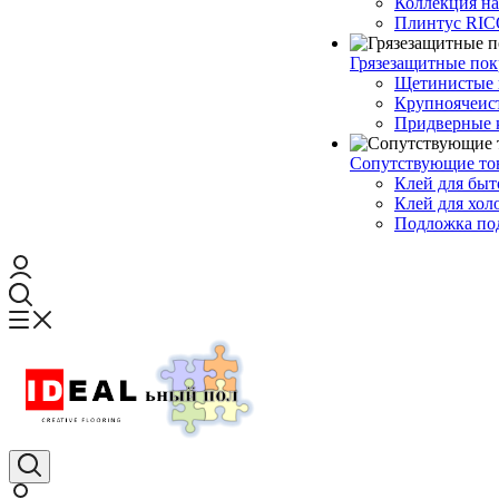
Коллекция н
Плинтус RI
Грязезащитные по
Щетинистые 
Крупноячеис
Придверные 
Сопутствующие то
Клей для быт
Клей для хол
Подложка под