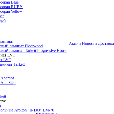
oorpan Blue
loorpan RUBY
oorpan Yellow
er
дей
ламинат
Акции
Новости
Доставка
овый ламинат Floorwood
вый ламинат Tarkett Progressive House
ат LVT
минат Tarkett
 Aberhof
Alta Step
kett
с
польные Arbiton "INDO" LM-70