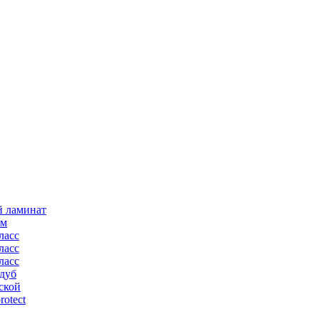
й ламинат
мм
ласс
ласс
ласс
дуб
ской
rotect