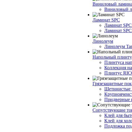
Виниловый ламин
Виниловый ла
Ламинат SPC
Ламинат SPC
Ламинат SPC 
Линолеум
Линолеум Tar
Напольный плинту
Плинтуса на
Коллекция н
Плинтус RI
Грязезащитные по
Щетинистые 
Крупноячеис
Придверные 
Сопутствующие то
Клей для быт
Клей для хол
Подложка под