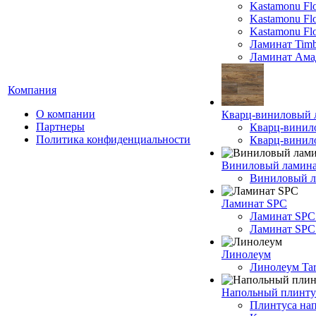
Kastamonu Fl
Kastamonu F
Kastamonu Fl
Ламинат Timb
Ламинат Ама
Компания
О компании
Кварц-виниловый 
Партнеры
Кварц-винил
Политика конфиденциальности
Кварц-винило
Виниловый ламин
Виниловый ла
Ламинат SPC
Ламинат SPC
Ламинат SPC 
Линолеум
Линолеум Tar
Напольный плинту
Плинтуса на