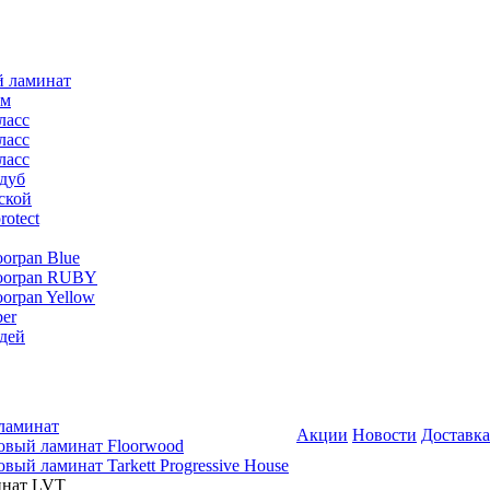
й ламинат
мм
ласс
ласс
ласс
дуб
ской
rotect
oorpan Blue
loorpan RUBY
oorpan Yellow
er
дей
ламинат
Акции
Новости
Доставка
овый ламинат Floorwood
вый ламинат Tarkett Progressive House