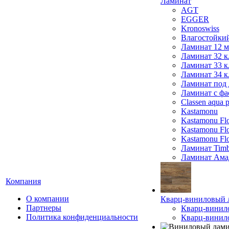
Ламинат
AGT
EGGER
Kronoswiss
Влагостойки
Ламинат 12 
Ламинат 32 к
Ламинат 33 к
Ламинат 34 к
Ламинат под 
Ламинат с фа
Classen aqua p
Kastamonu
Kastamonu Fl
Kastamonu F
Kastamonu Fl
Ламинат Timb
Ламинат Ама
Компания
О компании
Кварц-виниловый 
Партнеры
Кварц-винил
Политика конфиденциальности
Кварц-винило