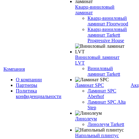
Кварц-виниловый
ламинат
Кварц-виниловый
ламинат Floorwood
Кварц-виниловый
ламинат Tarkett
Progressive House
Виниловый ламинат
LVT
Виниловый
Компания
ламинат Tarkett
О компании
Партнеры
Ламинат SPC
Ак
Политика
Ламинат SPC
конфиденциальности
Aberhof
Ламинат SPC Alta
Step
Линолеум
Линолеум Tarkett
Напольный плинтус