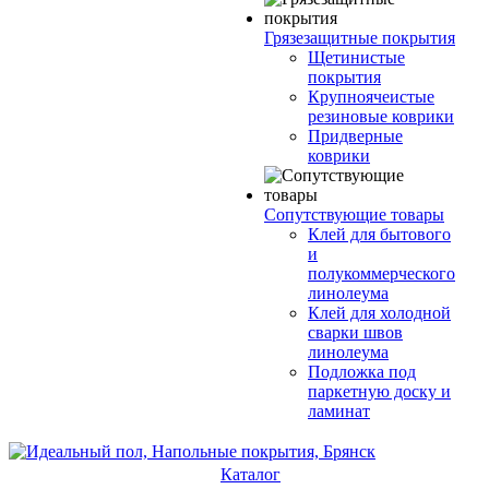
Грязезащитные покрытия
Щетинистые
покрытия
Крупноячеистые
резиновые коврики
Придверные
коврики
Сопутствующие товары
Клей для бытового
и
полукоммерческого
линолеума
Клей для холодной
сварки швов
линолеума
Подложка под
паркетную доску и
ламинат
Каталог