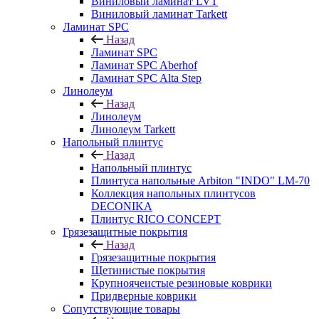
Виниловый ламинат LVT
Виниловый ламинат Tarkett
Ламинат SPC
Назад
Ламинат SPC
Ламинат SPC Aberhof
Ламинат SPC Alta Step
Линолеум
Назад
Линолеум
Линолеум Tarkett
Напольный плинтус
Назад
Напольный плинтус
Плинтуса напольные Arbiton "INDO" LM-70
Коллекция напольных плинтусов
DECONIKA
Плинтус RICO CONCEPT
Грязезащитные покрытия
Назад
Грязезащитные покрытия
Щетинистые покрытия
Крупноячеистые резиновые коврики
Придверные коврики
Сопутствующие товары