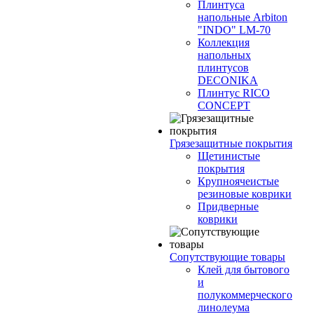
Плинтуса
напольные Arbiton
"INDO" LM-70
Коллекция
напольных
плинтусов
DECONIKA
Плинтус RICO
CONCEPT
Грязезащитные покрытия
Щетинистые
покрытия
Крупноячеистые
резиновые коврики
Придверные
коврики
Сопутствующие товары
Клей для бытового
и
полукоммерческого
линолеума