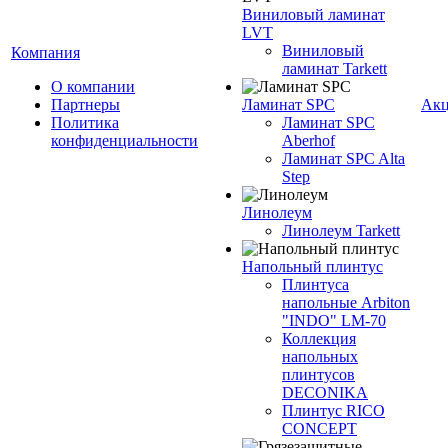
Виниловый ламинат
LVT
Виниловый
Компания
ламинат Tarkett
О компании
Партнеры
Ламинат SPC
Ак
Политика
Ламинат SPC
конфиденциальности
Aberhof
Ламинат SPC Alta
Step
Линолеум
Линолеум Tarkett
Напольный плинтус
Плинтуса
напольные Arbiton
"INDO" LM-70
Коллекция
напольных
плинтусов
DECONIKA
Плинтус RICO
CONCEPT