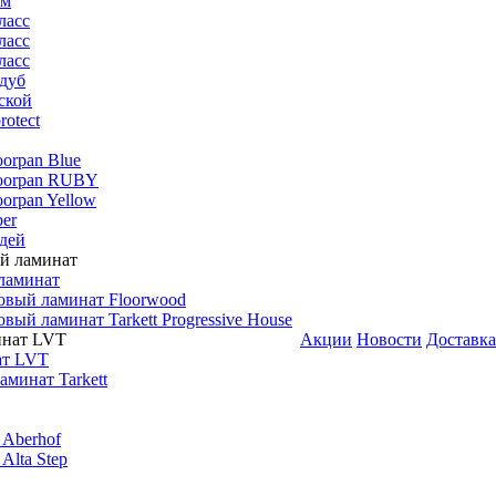
мм
ласс
ласс
ласс
дуб
ской
rotect
oorpan Blue
loorpan RUBY
oorpan Yellow
er
дей
ламинат
овый ламинат Floorwood
вый ламинат Tarkett Progressive House
Акции
Новости
Доставка
ат LVT
минат Tarkett
 Aberhof
Alta Step