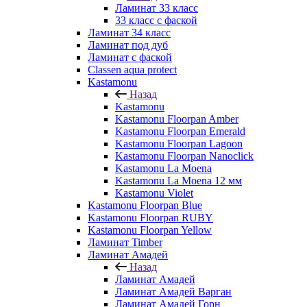
Ламинат 33 класс
33 класс с фаской
Ламинат 34 класс
Ламинат под дуб
Ламинат с фаской
Classen aqua protect
Kastamonu
Назад
Kastamonu
Kastamonu Floorpan Amber
Kastamonu Floorpan Emerald
Kastamonu Floorpan Lagoon
Kastamonu Floorpan Nanoclick
Kastamonu La Moena
Kastamonu La Moena 12 мм
Kastamonu Violet
Kastamonu Floorpan Blue
Kastamonu Floorpan RUBY
Kastamonu Floorpan Yellow
Ламинат Timber
Ламинат Амадей
Назад
Ламинат Амадей
Ламинат Амадей Варган
Ламинат Амадей Горн