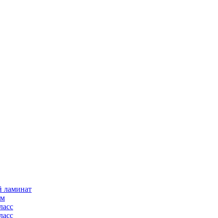
й ламинат
мм
ласс
ласс