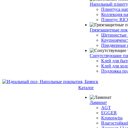
Напольный плинту
Плинтуса на
Коллекция н
Плинтус RI
Грязезащитные по
Щетинистые 
Крупноячеис
Придверные 
Сопутствующие то
Клей для быт
Клей для хол
Подложка под
Каталог
Ламинат
AGT
EGGER
Kronoswiss
Влагостойки