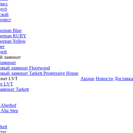
ласс
дуб
ской
rotect
oorpan Blue
loorpan RUBY
oorpan Yellow
er
дей
ламинат
овый ламинат Floorwood
вый ламинат Tarkett Progressive House
Акции
Новости
Доставка
ат LVT
минат Tarkett
 Aberhof
Alta Step
kett