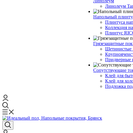
Линолеум
Линолеум Tar
Напольный плинту
Плинтуса на
Коллекция н
Плинтус RI
Грязезащитные по
Щетинистые 
Крупноячеис
Придверные 
Сопутствующие то
Клей для быт
Клей для хол
Подложка под