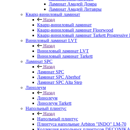
Ламинат Амадей Домра
Ламинат Амадей Литавры
Кварц-виниловый ламинат
Назад
Кварц-виниловый ламинат
Кварц-виниловый ламинат Floorwood
Кварц-виниловый ламинат Tarkett Progressive
Виниловый ламинат LVT
Назад
Виниловый ламинат LVT
Виниловый ламинат Tarkett
Ламинат SPC
Назад
Ламинат SPC
Ламинат SPC Aberhof
Ламинат SPC Alta Step
Линолеум
Назад
Линолеум
Линолеум Tarkett
Напольный плинтус
Назад
Напольный плинтус
Плинтуса напольные Arbiton "INDO" LM-70
Коллекция напольных плинтусов DECONIK