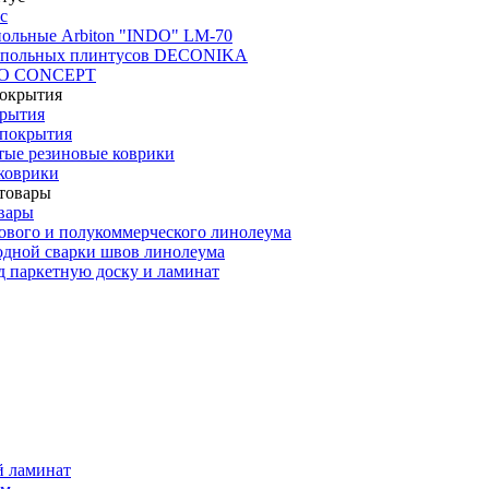
с
польные Arbiton "INDO" LM-70
апольных плинтусов DECONIKA
CO CONCEPT
крытия
покрытия
тые резиновые коврики
коврики
вары
ового и полукоммерческого линолеума
одной сварки швов линолеума
 паркетную доску и ламинат
й ламинат