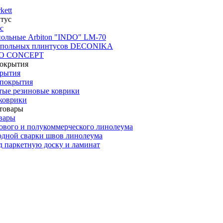
kett
с
польные Arbiton "INDO" LM-70
апольных плинтусов DECONIKA
CO CONCEPT
крытия
покрытия
тые резиновые коврики
коврики
вары
ового и полукоммерческого линолеума
одной сварки швов линолеума
 паркетную доску и ламинат