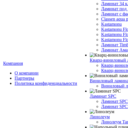
Ламинат 34 к
Ламинат под 
Ламинат с фа
Classen aqua p
Kastamonu
Kastamonu Fl
Kastamonu F
Kastamonu Fl
Ламинат Timb
Ламинат Ама
Кварц-виниловый 
Компания
Кварц-винил
Кварц-винило
О компании
Партнеры
Виниловый ламин
Политика конфиденциальности
Виниловый ла
Ламинат SPC
Ламинат SPC
Ламинат SPC 
Линолеум
Линолеум Tar