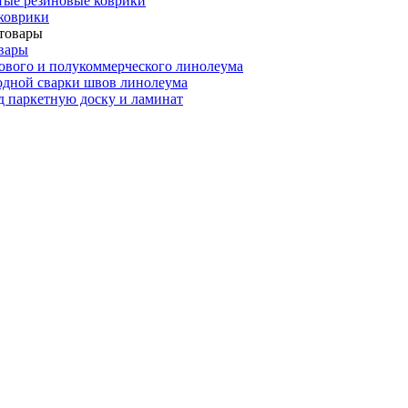
тые резиновые коврики
коврики
вары
ового и полукоммерческого линолеума
одной сварки швов линолеума
 паркетную доску и ламинат