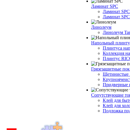
Ламинат SPC
Ламинат SPC
Ламинат SPC 
Линолеум
Линолеум Tar
Напольный плинту
Плинтуса на
Коллекция н
Плинтус RI
Грязезащитные по
Щетинистые 
Крупноячеис
Придверные 
Сопутствующие то
Клей для быт
Клей для хол
Подложка под