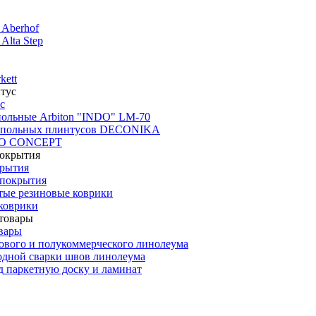
 Aberhof
Alta Step
kett
с
польные Arbiton "INDO" LM-70
апольных плинтусов DECONIKA
CO CONCEPT
крытия
покрытия
тые резиновые коврики
коврики
вары
ового и полукоммерческого линолеума
одной сварки швов линолеума
 паркетную доску и ламинат