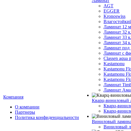
Ламинат
AGT
EGGER
Kronoswiss
Влагостойки
Ламинат 12 
Ламинат 32 к
Ламинат 33 к
Ламинат 34 к
Ламинат под 
Ламинат с фа
Classen aqua p
Kastamonu
Kastamonu Fl
Kastamonu F
Kastamonu Fl
Ламинат Timb
Ламинат Ама
Компания
Кварц-виниловый 
Кварц-винил
О компании
Кварц-винило
Партнеры
Политика конфиденциальности
Виниловый ламин
Виниловый ла