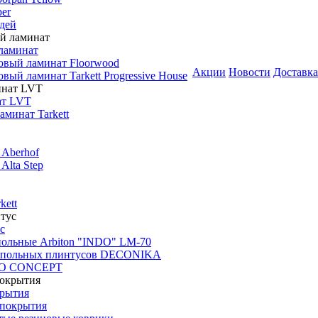
er
дей
ламинат
овый ламинат Floorwood
Акции
Новости
Доставка
вый ламинат Tarkett Progressive House
ат LVT
минат Tarkett
 Aberhof
Alta Step
kett
с
польные Arbiton "INDO" LM-70
апольных плинтусов DECONIKA
CO CONCEPT
крытия
покрытия