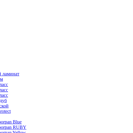
й ламинат
мм
ласс
ласс
ласс
дуб
ской
rotect
oorpan Blue
loorpan RUBY
oorpan Yellow