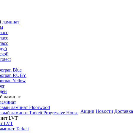
й ламинат
мм
ласс
ласс
ласс
дуб
ской
rotect
oorpan Blue
loorpan RUBY
oorpan Yellow
er
дей
ламинат
овый ламинат Floorwood
Акции
Новости
Доставка
вый ламинат Tarkett Progressive House
ат LVT
минат Tarkett