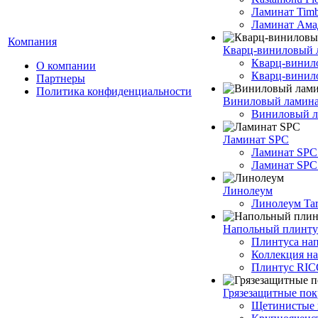
Ламинат Timb
Ламинат Ама
Компания
Кварц-виниловый 
Кварц-винил
О компании
Кварц-винило
Партнеры
Политика конфиденциальности
Виниловый ламин
Виниловый ла
Ламинат SPC
Ламинат SPC
Ламинат SPC 
Линолеум
Линолеум Tar
Напольный плинту
Плинтуса на
Коллекция н
Плинтус RI
Грязезащитные по
Щетинистые 