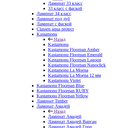
Ламинат 33 класс
33 класс с фаской
Ламинат 34 класс
Ламинат под дуб
Ламинат с фаской
Classen aqua protect
Kastamonu
Назад
Kastamonu
Kastamonu Floorpan Amber
Kastamonu Floorpan Emerald
Kastamonu Floorpan Lagoon
Kastamonu Floorpan Nanoclick
Kastamonu La Moena
Kastamonu La Moena 12 мм
Kastamonu Violet
Kastamonu Floorpan Blue
Kastamonu Floorpan RUBY
Kastamonu Floorpan Yellow
Ламинат Timber
Ламинат Амадей
Назад
Ламинат Амадей
Ламинат Амадей Варган
Ламинат Амадей Горн