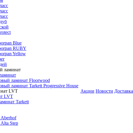
мм
ласс
ласс
ласс
дуб
ской
rotect
oorpan Blue
loorpan RUBY
oorpan Yellow
er
дей
ламинат
овый ламинат Floorwood
вый ламинат Tarkett Progressive House
Акции
Новости
Доставка
ат LVT
минат Tarkett
 Aberhof
Alta Step