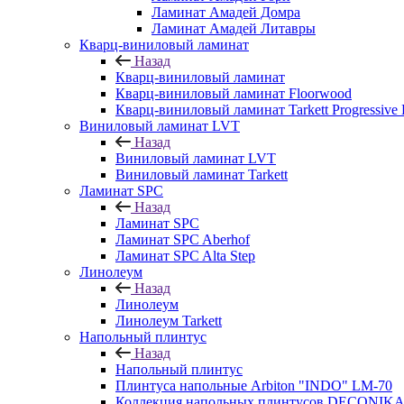
Ламинат Амадей Домра
Ламинат Амадей Литавры
Кварц-виниловый ламинат
Назад
Кварц-виниловый ламинат
Кварц-виниловый ламинат Floorwood
Кварц-виниловый ламинат Tarkett Progressive
Виниловый ламинат LVT
Назад
Виниловый ламинат LVT
Виниловый ламинат Tarkett
Ламинат SPC
Назад
Ламинат SPC
Ламинат SPC Aberhof
Ламинат SPC Alta Step
Линолеум
Назад
Линолеум
Линолеум Tarkett
Напольный плинтус
Назад
Напольный плинтус
Плинтуса напольные Arbiton "INDO" LM-70
Коллекция напольных плинтусов DECONIK