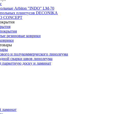
с
польные Arbiton "INDO" LM-70
апольных плинтусов DECONIKA
CO CONCEPT
крытия
покрытия
тые резиновые коврики
коврики
вары
ового и полукоммерческого линолеума
одной сварки швов линолеума
 паркетную доску и ламинат
й ламинат