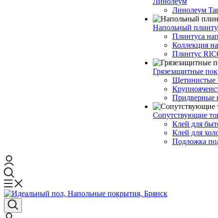
Линолеум
Линолеум Tar
Напольный плинту
Плинтуса на
Коллекция н
Плинтус RI
Грязезащитные по
Щетинистые 
Крупноячеис
Придверные 
Сопутствующие то
Клей для быт
Клей для хол
Подложка под