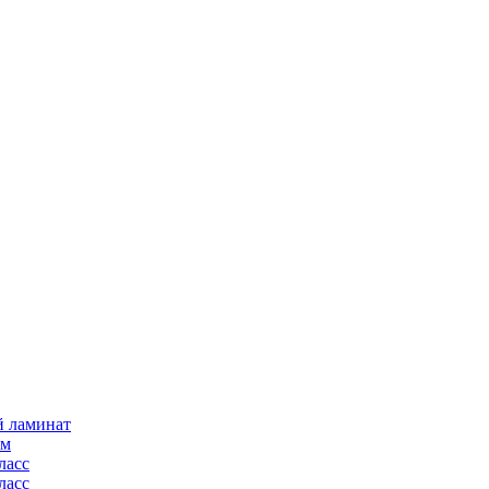
й ламинат
мм
ласс
ласс