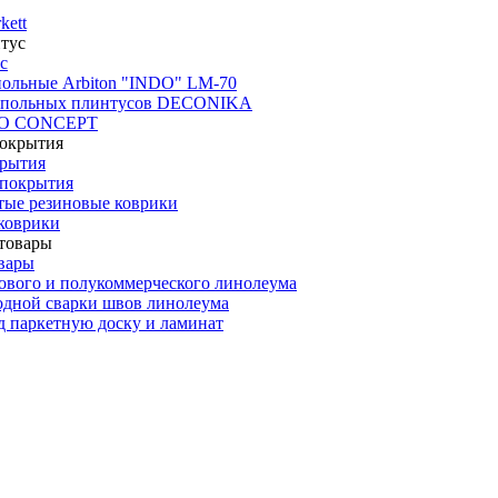
kett
с
польные Arbiton "INDO" LM-70
апольных плинтусов DECONIKA
CO CONCEPT
крытия
покрытия
тые резиновые коврики
коврики
вары
ового и полукоммерческого линолеума
одной сварки швов линолеума
 паркетную доску и ламинат