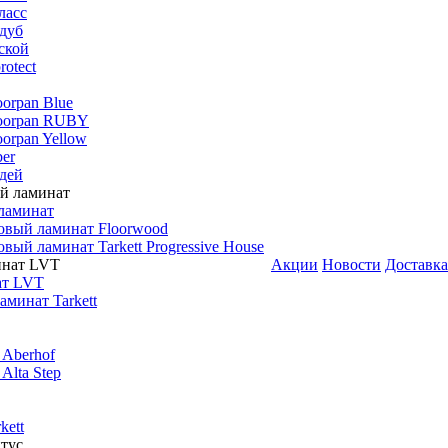
ласс
дуб
ской
rotect
oorpan Blue
loorpan RUBY
oorpan Yellow
er
дей
ламинат
овый ламинат Floorwood
вый ламинат Tarkett Progressive House
Акции
Новости
Доставка
ат LVT
минат Tarkett
 Aberhof
Alta Step
kett