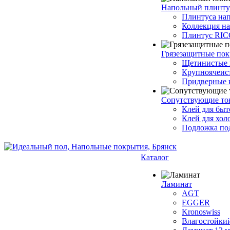
Напольный плинту
Плинтуса на
Коллекция н
Плинтус RI
Грязезащитные по
Щетинистые 
Крупноячеис
Придверные 
Сопутствующие то
Клей для быт
Клей для хол
Подложка под
Каталог
Ламинат
AGT
EGGER
Kronoswiss
Влагостойки