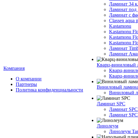
Ламинат 34 к
Ламинат под 
Ламинат с фа
Classen aqua p
Kastamonu
Kastamonu Fl
Kastamonu F
Kastamonu Fl
Ламинат Timb
Ламинат Ама
Кварц-виниловый 
Компания
Кварц-винил
Кварц-винило
О компании
Партнеры
Виниловый ламин
Политика конфиденциальности
Виниловый ла
Ламинат SPC
Ламинат SPC
Ламинат SPC 
Линолеум
Линолеум Tar