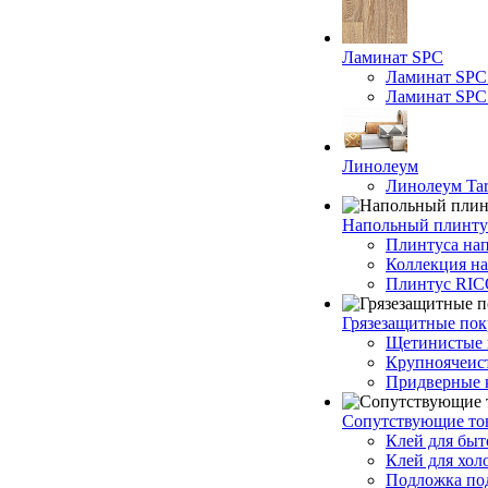
Ламинат SPC
Ламинат SPC
Ламинат SPC 
Линолеум
Линолеум Tar
Напольный плинту
Плинтуса на
Коллекция н
Плинтус RI
Грязезащитные по
Щетинистые 
Крупноячеис
Придверные 
Сопутствующие то
Клей для быт
Клей для хол
Подложка под