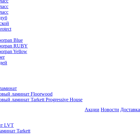
ласс
ласс
ласс
дуб
ской
rotect
oorpan Blue
loorpan RUBY
oorpan Yellow
er
дей
ламинат
овый ламинат Floorwood
вый ламинат Tarkett Progressive House
Акции
Новости
Доставка
ат LVT
минат Tarkett