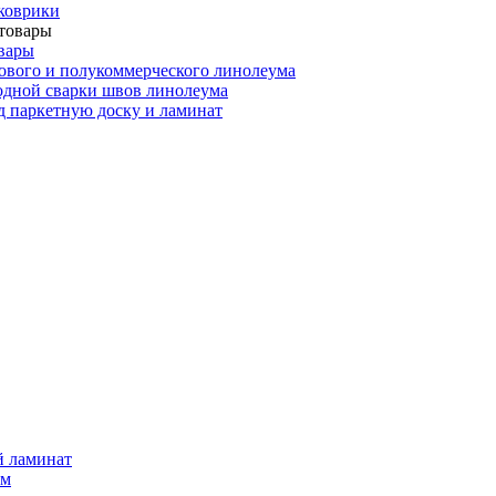
коврики
вары
ового и полукоммерческого линолеума
одной сварки швов линолеума
 паркетную доску и ламинат
й ламинат
мм