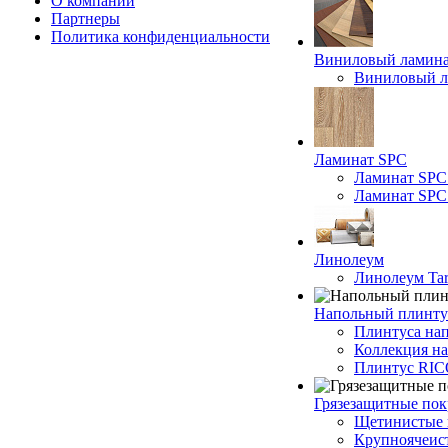
О компании
Партнеры
Политика конфиденциальности
Виниловый ламин
Виниловый ла
Ламинат SPC
Ламинат SPC
Ламинат SPC 
Линолеум
Линолеум Tar
Напольный плинту
Плинтуса на
Коллекция н
Плинтус RI
Грязезащитные по
Щетинистые 
Крупноячеис