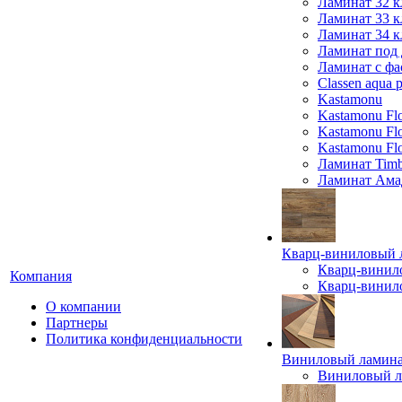
Ламинат 32 к
Ламинат 33 к
Ламинат 34 к
Ламинат под 
Ламинат с фа
Classen aqua p
Kastamonu
Kastamonu Fl
Kastamonu F
Kastamonu Fl
Ламинат Timb
Ламинат Ама
Кварц-виниловый 
Кварц-винил
Компания
Кварц-винило
О компании
Партнеры
Политика конфиденциальности
Виниловый ламин
Виниловый ла