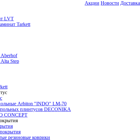
Акции
Новости
Доставка
ат LVT
минат Tarkett
 Aberhof
Alta Step
kett
с
польные Arbiton "INDO" LM-70
апольных плинтусов DECONIKA
CO CONCEPT
крытия
покрытия
тые резиновые коврики