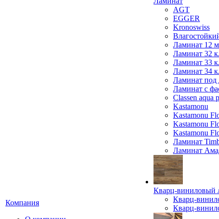
Ламинат
AGT
EGGER
Kronoswiss
Влагостойки
Ламинат 12 
Ламинат 32 к
Ламинат 33 к
Ламинат 34 к
Ламинат под 
Ламинат с фа
Classen aqua p
Kastamonu
Kastamonu Fl
Kastamonu F
Kastamonu Fl
Ламинат Timb
Ламинат Ама
Кварц-виниловый 
Кварц-винил
Компания
Кварц-винило