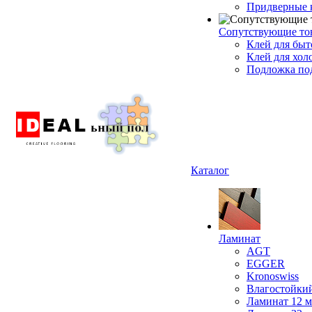
Придверные 
Сопутствующие то
Клей для быт
Клей для хол
Подложка под
Каталог
Ламинат
AGT
EGGER
Kronoswiss
Влагостойки
Ламинат 12 