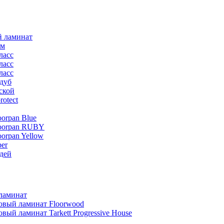
й ламинат
мм
ласс
ласс
ласс
дуб
ской
rotect
oorpan Blue
loorpan RUBY
oorpan Yellow
er
дей
ламинат
овый ламинат Floorwood
вый ламинат Tarkett Progressive House