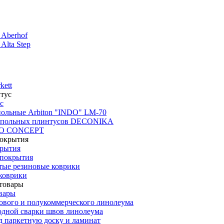
 Aberhof
Alta Step
kett
с
польные Arbiton "INDO" LM-70
апольных плинтусов DECONIKA
CO CONCEPT
крытия
покрытия
тые резиновые коврики
коврики
вары
ового и полукоммерческого линолеума
одной сварки швов линолеума
 паркетную доску и ламинат