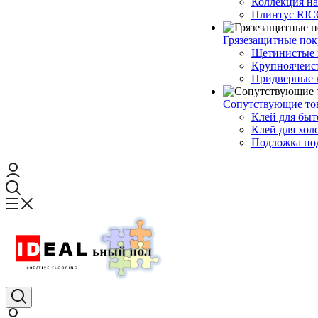
Коллекция н
Плинтус RI
Грязезащитные по
Щетинистые 
Крупноячеис
Придверные 
Сопутствующие то
Клей для быт
Клей для хол
Подложка под