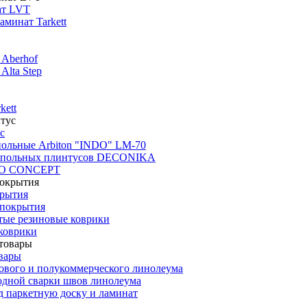
ат LVT
минат Tarkett
 Aberhof
Alta Step
kett
с
польные Arbiton "INDO" LM-70
апольных плинтусов DECONIKA
CO CONCEPT
крытия
покрытия
тые резиновые коврики
коврики
вары
ового и полукоммерческого линолеума
одной сварки швов линолеума
 паркетную доску и ламинат