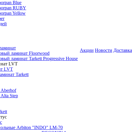
oorpan Blue
loorpan RUBY
oorpan Yellow
er
дей
ламинат
Акции
Новости
Доставка
овый ламинат Floorwood
вый ламинат Tarkett Progressive House
ат LVT
минат Tarkett
 Aberhof
Alta Step
kett
с
польные Arbiton "INDO" LM-70