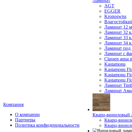
Ламинат
AGT
EGGER
Kronoswiss
Влагостойки
Ламинат 12 
Ламинат 32 к
Ламинат 33 к
Ламинат 34 к
Ламинат под 
Ламинат с фа
Classen aqua p
Kastamonu
Kastamonu Fl
Kastamonu F
Kastamonu Fl
Ламинат Timb
Ламинат Ама
Компания
О компании
Кварц-виниловый 
Партнеры
Кварц-винил
Политика конфиденциальности
Кварц-винило