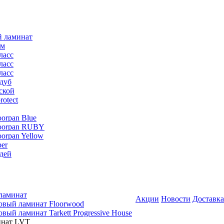
й ламинат
мм
ласс
ласс
ласс
дуб
ской
rotect
oorpan Blue
loorpan RUBY
oorpan Yellow
er
дей
ламинат
Акции
Новости
Доставка
овый ламинат Floorwood
вый ламинат Tarkett Progressive House