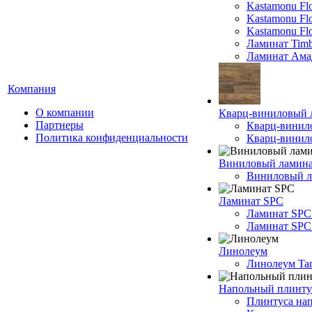
Kastamonu Fl
Kastamonu F
Kastamonu Fl
Ламинат Timb
Ламинат Ама
Компания
О компании
Кварц-виниловый 
Партнеры
Кварц-винил
Политика конфиденциальности
Кварц-винило
Виниловый ламин
Виниловый ла
Ламинат SPC
Ламинат SPC
Ламинат SPC 
Линолеум
Линолеум Tar
Напольный плинту
Плинтуса на