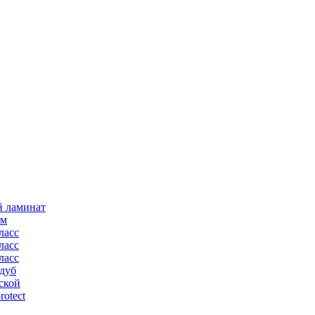
й ламинат
мм
ласс
ласс
ласс
дуб
ской
rotect