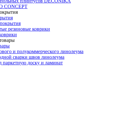
апольных плинтусов DECONIKA
CO CONCEPT
крытия
покрытия
тые резиновые коврики
коврики
вары
ового и полукоммерческого линолеума
одной сварки швов линолеума
 паркетную доску и ламинат