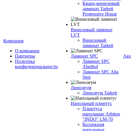
Кварц-виниловый
ламинат Tarkett
Progressive House
Виниловый ламинат
LVT
Виниловый
Компания
ламинат Tarkett
О компании
Партнеры
Ламинат SPC
Ак
Политика
Ламинат SPC
конфиденциальности
Aberhof
Ламинат SPC Alta
Step
Линолеум
Линолеум Tarkett
Напольный плинтус
Плинтуса
напольные Arbiton
"INDO" LM-70
Коллекция
напольных