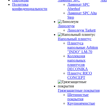
Партнеры
Ламинат SPC
Ак
Политика
Ламинат SPC
конфиденциальности
Aberhof
Ламинат SPC Alta
Step
Линолеум
Линолеум Tarkett
Напольный плинтус
Плинтуса
напольные Arbiton
"INDO" LM-70
Коллекция
напольных
плинтусов
DECONIKA
Плинтус RICO
CONCEPT
Грязезащитные покрытия
Щетинистые
покрытия
Крупноячеистые