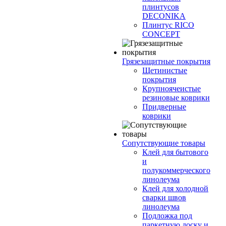
плинтусов
DECONIKA
Плинтус RICO
CONCEPT
Грязезащитные покрытия
Щетинистые
покрытия
Крупноячеистые
резиновые коврики
Придверные
коврики
Сопутствующие товары
Клей для бытового
и
полукоммерческого
линолеума
Клей для холодной
сварки швов
линолеума
Подложка под
паркетную доску и