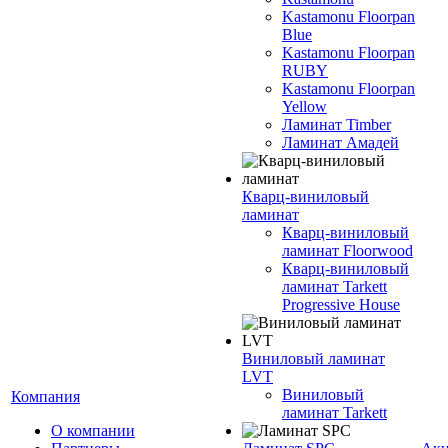
Kastamonu Floorpan
Blue
Kastamonu Floorpan
RUBY
Kastamonu Floorpan
Yellow
Ламинат Timber
Ламинат Амадей
Кварц-виниловый
ламинат
Кварц-виниловый
ламинат Floorwood
Кварц-виниловый
ламинат Tarkett
Progressive House
Виниловый ламинат
LVT
Виниловый
Компания
ламинат Tarkett
О компании