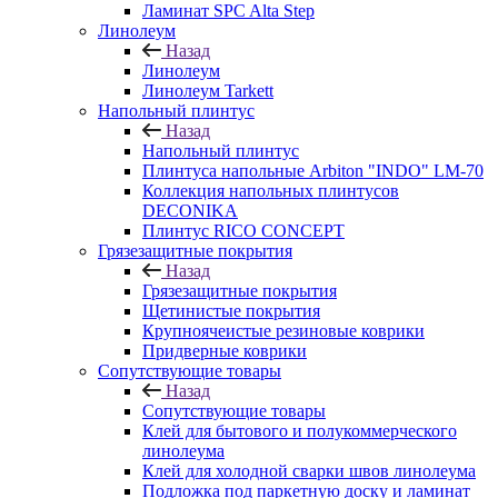
Ламинат SPC Alta Step
Линолеум
Назад
Линолеум
Линолеум Tarkett
Напольный плинтус
Назад
Напольный плинтус
Плинтуса напольные Arbiton "INDO" LM-70
Коллекция напольных плинтусов
DECONIKA
Плинтус RICO CONCEPT
Грязезащитные покрытия
Назад
Грязезащитные покрытия
Щетинистые покрытия
Крупноячеистые резиновые коврики
Придверные коврики
Сопутствующие товары
Назад
Сопутствующие товары
Клей для бытового и полукоммерческого
линолеума
Клей для холодной сварки швов линолеума
Подложка под паркетную доску и ламинат