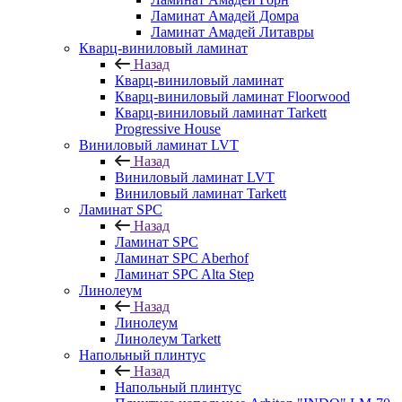
Ламинат Амадей Домра
Ламинат Амадей Литавры
Кварц-виниловый ламинат
Назад
Кварц-виниловый ламинат
Кварц-виниловый ламинат Floorwood
Кварц-виниловый ламинат Tarkett
Progressive House
Виниловый ламинат LVT
Назад
Виниловый ламинат LVT
Виниловый ламинат Tarkett
Ламинат SPC
Назад
Ламинат SPC
Ламинат SPC Aberhof
Ламинат SPC Alta Step
Линолеум
Назад
Линолеум
Линолеум Tarkett
Напольный плинтус
Назад
Напольный плинтус