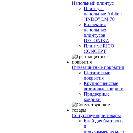
Напольный плинтус
Плинтуса
напольные Arbiton
"INDO" LM-70
Коллекция
напольных
плинтусов
DECONIKA
Плинтус RICO
CONCEPT
Грязезащитные покрытия
Щетинистые
покрытия
Крупноячеистые
резиновые коврики
Придверные
коврики
Сопутствующие товары
Клей для бытового
и
полукоммерческого