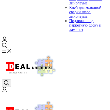
линолеума
Клей для холодной
сварки швов
линолеума
Подложка под
паркетную доску и
ламинат