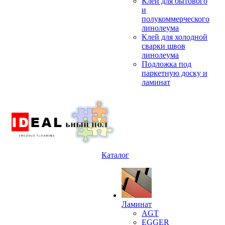
Клей для бытового
и
полукоммерческого
линолеума
Клей для холодной
сварки швов
линолеума
Подложка под
паркетную доску и
ламинат
Каталог
Ламинат
AGT
EGGER