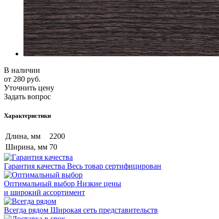
В наличии
от 280
руб.
Уточнить цену
Задать вопрос
Характеристики
Длина, мм
2200
Ширина, мм
70
Гарантия качества
Весь товар сертифицирован
Оптимальный выбор
Низкие цены
и широкий ассортимент
Всегда рядом
Широкая сеть представительств