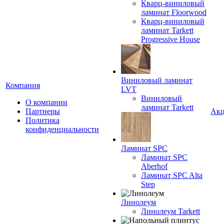
Кварц-виниловый
ламинат Floorwood
Кварц-виниловый
ламинат Tarkett
Progressive House
Виниловый ламинат
Компания
LVT
Виниловый
О компании
ламинат Tarkett
Партнеры
Ак
Политика
конфиденциальности
Ламинат SPC
Ламинат SPC
Aberhof
Ламинат SPC Alta
Step
Линолеум
Линолеум Tarkett