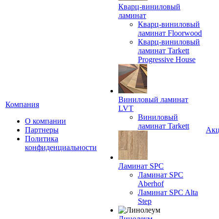
Кварц-виниловый
ламинат
Кварц-виниловый
ламинат Floorwood
Кварц-виниловый
ламинат Tarkett
Progressive House
Виниловый ламинат
Компания
LVT
Виниловый
О компании
ламинат Tarkett
Партнеры
Ак
Политика
конфиденциальности
Ламинат SPC
Ламинат SPC
Aberhof
Ламинат SPC Alta
Step
Линолеум