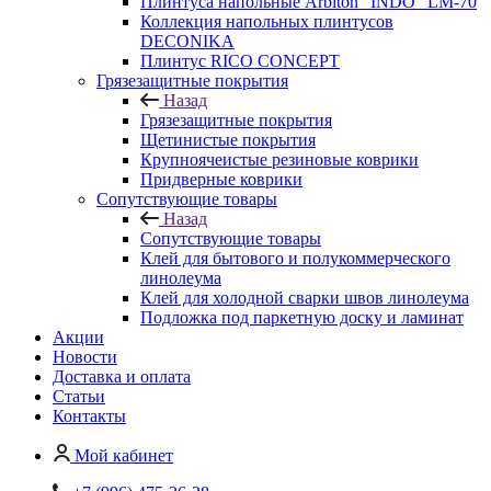
Плинтуса напольные Arbiton "INDO" LM-70
Коллекция напольных плинтусов
DECONIKA
Плинтус RICO CONCEPT
Грязезащитные покрытия
Назад
Грязезащитные покрытия
Щетинистые покрытия
Крупноячеистые резиновые коврики
Придверные коврики
Сопутствующие товары
Назад
Сопутствующие товары
Клей для бытового и полукоммерческого
линолеума
Клей для холодной сварки швов линолеума
Подложка под паркетную доску и ламинат
Акции
Новости
Доставка и оплата
Статьи
Контакты
Мой кабинет