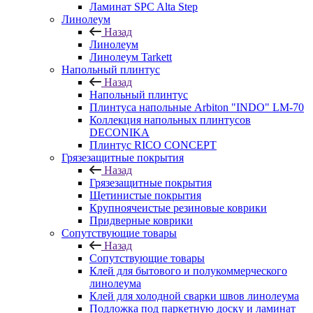
Ламинат SPC Alta Step
Линолеум
Назад
Линолеум
Линолеум Tarkett
Напольный плинтус
Назад
Напольный плинтус
Плинтуса напольные Arbiton "INDO" LM-70
Коллекция напольных плинтусов
DECONIKA
Плинтус RICO CONCEPT
Грязезащитные покрытия
Назад
Грязезащитные покрытия
Щетинистые покрытия
Крупноячеистые резиновые коврики
Придверные коврики
Сопутствующие товары
Назад
Сопутствующие товары
Клей для бытового и полукоммерческого
линолеума
Клей для холодной сварки швов линолеума
Подложка под паркетную доску и ламинат