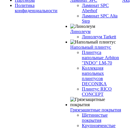
Партнеры
Ламинат SPC
Ак
Политика
Ламинат SPC
конфиденциальности
Aberhof
Ламинат SPC Alta
Step
Линолеум
Линолеум Tarkett
Напольный плинтус
Плинтуса
напольные Arbiton
"INDO" LM-70
Коллекция
напольных
плинтусов
DECONIKA
Плинтус RICO
CONCEPT
Грязезащитные покрытия
Щетинистые
покрытия
Крупноячеистые