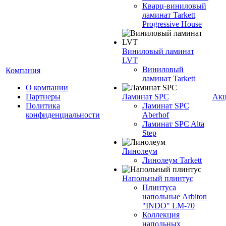
Кварц-виниловый
ламинат Tarkett
Progressive House
Виниловый ламинат
LVT
Виниловый
Компания
ламинат Tarkett
О компании
Партнеры
Ламинат SPC
Ак
Политика
Ламинат SPC
конфиденциальности
Aberhof
Ламинат SPC Alta
Step
Линолеум
Линолеум Tarkett
Напольный плинтус
Плинтуса
напольные Arbiton
"INDO" LM-70
Коллекция
напольных