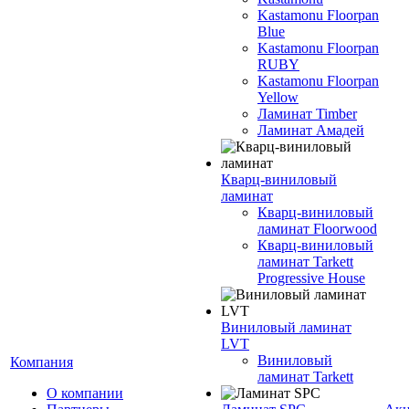
Kastamonu Floorpan
Blue
Kastamonu Floorpan
RUBY
Kastamonu Floorpan
Yellow
Ламинат Timber
Ламинат Амадей
Кварц-виниловый
ламинат
Кварц-виниловый
ламинат Floorwood
Кварц-виниловый
ламинат Tarkett
Progressive House
Виниловый ламинат
LVT
Виниловый
Компания
ламинат Tarkett
О компании