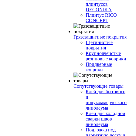
плинтусов
DECONIKA
Плинтус RICO
CONCEPT
Грязезащитные покрытия
Щетинистые
покрытия
Крупноячеистые
резиновые коврики
Придверные
коврики
Сопутствующие товары
Клей для бытового
и
полукоммерческого
линолеума
Клей для холодной
сварки швов
линолеума
Подложка под
паркетную доску и