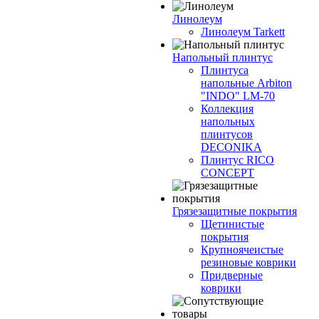
Линолеум
Линолеум Tarkett
Напольный плинтус
Плинтуса
напольные Arbiton
"INDO" LM-70
Коллекция
напольных
плинтусов
DECONIKA
Плинтус RICO
CONCEPT
Грязезащитные покрытия
Щетинистые
покрытия
Крупноячеистые
резиновые коврики
Придверные
коврики