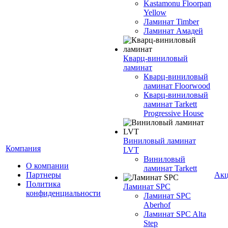
Kastamonu Floorpan
Yellow
Ламинат Timber
Ламинат Амадей
Кварц-виниловый
ламинат
Кварц-виниловый
ламинат Floorwood
Кварц-виниловый
ламинат Tarkett
Progressive House
Виниловый ламинат
Компания
LVT
Виниловый
О компании
ламинат Tarkett
Партнеры
Ак
Политика
Ламинат SPC
конфиденциальности
Ламинат SPC
Aberhof
Ламинат SPC Alta
Step