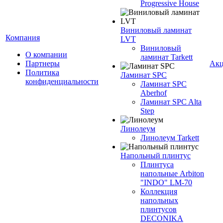
Progressive House
Виниловый ламинат
Компания
LVT
Виниловый
О компании
ламинат Tarkett
Партнеры
Ак
Политика
Ламинат SPC
конфиденциальности
Ламинат SPC
Aberhof
Ламинат SPC Alta
Step
Линолеум
Линолеум Tarkett
Напольный плинтус
Плинтуса
напольные Arbiton
"INDO" LM-70
Коллекция
напольных
плинтусов
DECONIKA