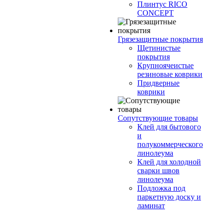
Плинтус RICO
CONCEPT
Грязезащитные покрытия
Щетинистые
покрытия
Крупноячеистые
резиновые коврики
Придверные
коврики
Сопутствующие товары
Клей для бытового
и
полукоммерческого
линолеума
Клей для холодной
сварки швов
линолеума
Подложка под
паркетную доску и
ламинат