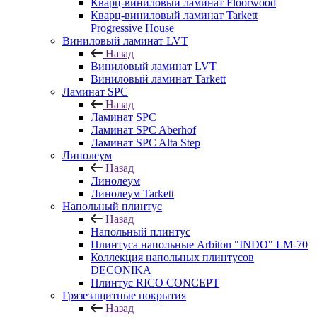
Кварц-виниловый ламинат Floorwood
Кварц-виниловый ламинат Tarkett
Progressive House
Виниловый ламинат LVT
Назад
Виниловый ламинат LVT
Виниловый ламинат Tarkett
Ламинат SPC
Назад
Ламинат SPC
Ламинат SPC Aberhof
Ламинат SPC Alta Step
Линолеум
Назад
Линолеум
Линолеум Tarkett
Напольный плинтус
Назад
Напольный плинтус
Плинтуса напольные Arbiton "INDO" LM-70
Коллекция напольных плинтусов
DECONIKA
Плинтус RICO CONCEPT
Грязезащитные покрытия
Назад