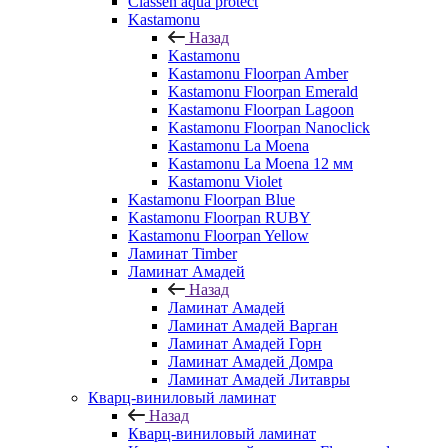
Classen aqua protect
Kastamonu
Назад
Kastamonu
Kastamonu Floorpan Amber
Kastamonu Floorpan Emerald
Kastamonu Floorpan Lagoon
Kastamonu Floorpan Nanoclick
Kastamonu La Moena
Kastamonu La Moena 12 мм
Kastamonu Violet
Kastamonu Floorpan Blue
Kastamonu Floorpan RUBY
Kastamonu Floorpan Yellow
Ламинат Timber
Ламинат Амадей
Назад
Ламинат Амадей
Ламинат Амадей Варган
Ламинат Амадей Горн
Ламинат Амадей Домра
Ламинат Амадей Литавры
Кварц-виниловый ламинат
Назад
Кварц-виниловый ламинат