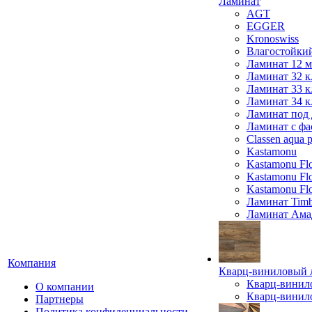
Ламинат
AGT
EGGER
Kronoswiss
Влагостойки
Ламинат 12 
Ламинат 32 к
Ламинат 33 к
Ламинат 34 к
Ламинат под 
Ламинат с фа
Classen aqua p
Kastamonu
Kastamonu Fl
Kastamonu F
Kastamonu Fl
Ламинат Timb
Ламинат Ама
Компания
Кварц-виниловый 
Кварц-винил
О компании
Кварц-винило
Партнеры
Политика конфиденциальности