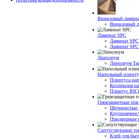
Виниловый ламин
Виниловый ла
Ламинат SPC
Ламинат SPC
Ламинат SPC 
Линолеум
Линолеум Tar
Напольный плинту
Плинтуса на
Коллекция н
Плинтус RI
Грязезащитные по
Щетинистые 
Крупноячеис
Придверные 
Сопутствующие то
Клей для быт