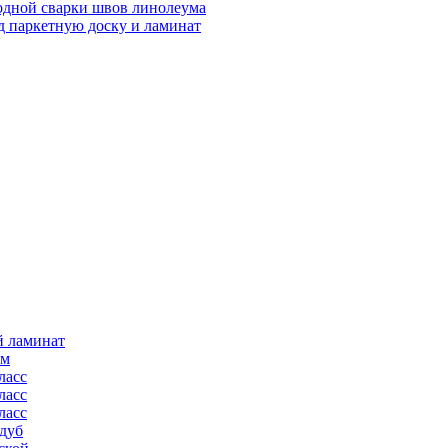
одной сварки швов линолеума
 паркетную доску и ламинат
й ламинат
мм
ласс
ласс
ласс
дуб