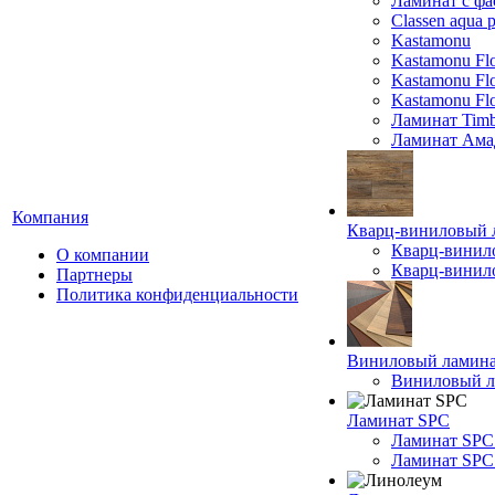
Ламинат с фа
Classen aqua p
Kastamonu
Kastamonu Fl
Kastamonu F
Kastamonu Fl
Ламинат Timb
Ламинат Ама
Компания
Кварц-виниловый 
Кварц-винил
О компании
Кварц-винило
Партнеры
Политика конфиденциальности
Виниловый ламин
Виниловый ла
Ламинат SPC
Ламинат SPC
Ламинат SPC 