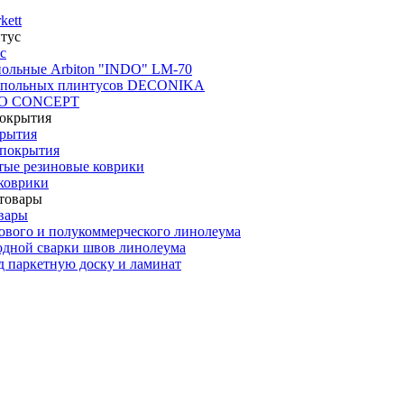
kett
с
польные Arbiton "INDO" LM-70
апольных плинтусов DECONIKA
CO CONCEPT
крытия
покрытия
тые резиновые коврики
коврики
вары
ового и полукоммерческого линолеума
одной сварки швов линолеума
 паркетную доску и ламинат