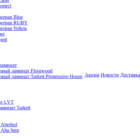
ской
rotect
oorpan Blue
loorpan RUBY
oorpan Yellow
er
дей
ламинат
овый ламинат Floorwood
Акции
Новости
Доставка
вый ламинат Tarkett Progressive House
ат LVT
минат Tarkett
 Aberhof
Alta Step