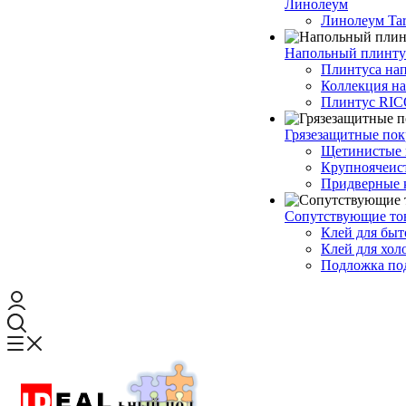
Линолеум
Линолеум Tar
Напольный плинту
Плинтуса на
Коллекция н
Плинтус RI
Грязезащитные по
Щетинистые 
Крупноячеис
Придверные 
Сопутствующие то
Клей для быт
Клей для хол
Подложка под