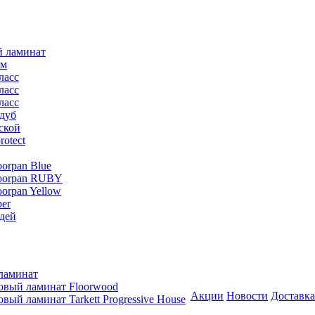
й ламинат
мм
ласс
ласс
ласс
дуб
ской
rotect
oorpan Blue
loorpan RUBY
oorpan Yellow
er
дей
ламинат
овый ламинат Floorwood
Акции
Новости
Доставка
вый ламинат Tarkett Progressive House