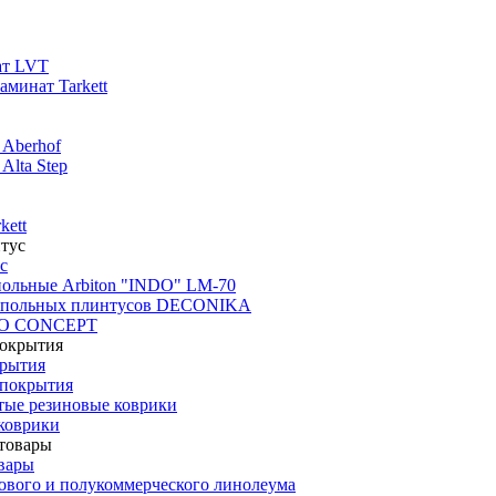
ат LVT
минат Tarkett
 Aberhof
Alta Step
kett
с
польные Arbiton "INDO" LM-70
апольных плинтусов DECONIKA
CO CONCEPT
крытия
покрытия
тые резиновые коврики
коврики
вары
ового и полукоммерческого линолеума