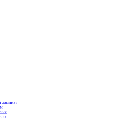
й ламинат
мм
ласс
ласс