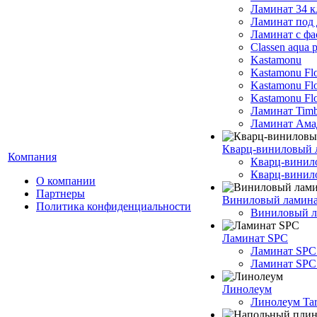
Ламинат 34 к
Ламинат под 
Ламинат с фа
Classen aqua p
Kastamonu
Kastamonu Fl
Kastamonu F
Kastamonu Fl
Ламинат Timb
Ламинат Ама
Кварц-виниловый 
Компания
Кварц-винил
Кварц-винило
О компании
Партнеры
Виниловый ламин
Политика конфиденциальности
Виниловый ла
Ламинат SPC
Ламинат SPC
Ламинат SPC 
Линолеум
Линолеум Tar