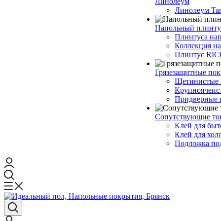
Линолеум
Линолеум Tar
Напольный плинту
Плинтуса на
Коллекция н
Плинтус RI
Грязезащитные по
Щетинистые 
Крупноячеис
Придверные 
Сопутствующие то
Клей для быт
Клей для хол
Подложка под