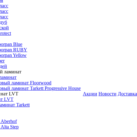
мм
ласс
ласс
ласс
дуб
ской
rotect
oorpan Blue
loorpan RUBY
oorpan Yellow
er
дей
ламинат
овый ламинат Floorwood
вый ламинат Tarkett Progressive House
Акции
Новости
Доставка
ат LVT
минат Tarkett
 Aberhof
Alta Step