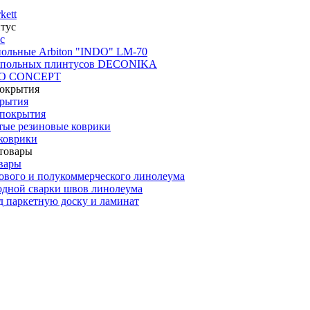
kett
с
польные Arbiton "INDO" LM-70
апольных плинтусов DECONIKA
CO CONCEPT
крытия
покрытия
тые резиновые коврики
коврики
вары
ового и полукоммерческого линолеума
одной сварки швов линолеума
 паркетную доску и ламинат