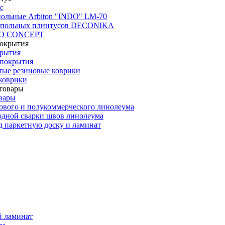
с
польные Arbiton "INDO" LM-70
апольных плинтусов DECONIKA
CO CONCEPT
крытия
покрытия
тые резиновые коврики
коврики
вары
ового и полукоммерческого линолеума
одной сварки швов линолеума
 паркетную доску и ламинат
й ламинат