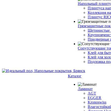
Напольный плинту
Плинтуса на
Коллекция н
Плинтус RI
Грязезащитные по
Щетинистые 
Крупноячеис
Придверные 
Сопутствующие то
Клей для быт
Клей для хол
Подложка под
Каталог
Ламинат
AGT
EGGER
Kronoswiss
Влагостойки