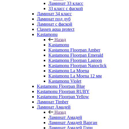
Ламинат 33 класс
33 класс с фаской
Ламинат 34 класс
Ламинат под дуб
Ламинат с фаской
Classen aqua protect
Kastamonu
Назад
Kastamonu
Kastamonu Floorpan Amber
Kastamonu Floorpan Emerald
Kastamonu Floorpan Lagoon
Kastamonu Floorpan Nanoclick
Kastamonu La Moena
Kastamonu La Moena 12 мм
Kastamonu Violet
Kastamonu Floorpan Blue
Kastamonu Floorpan RUBY
Kastamonu Floorpan Yellow
Ламинат Timber
Ламинат Амадей
Назад
Ламинат Амадей
Ламинат Амадей Варган
Ламинат Амадей Горн