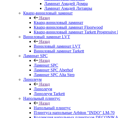
Ламинат Амадей Домра
Ламинат Амадей Литавры
Кварц-виниловый ламинат
Назад
Кварц-виниловый ламинат
Кварц-виниловый ламинат Floorwood
Кварц-виниловый ламинат Tarkett Progressive
Виниловый ламинат LVT
Назад
Виниловый ламинат LVT
Виниловый ламинат Tarkett
Ламинат SPC
Назад
Ламинат SPC
Ламинат SPC Aberhof
Ламинат SPC Alta Step
Линолеум
Назад
Линолеум
Линолеум Tarkett
Напольный плинтус
Назад
Напольный плинтус
Плинтуса напольные Arbiton "INDO" LM-70
Коллекция напольных плинтусов DECONIK