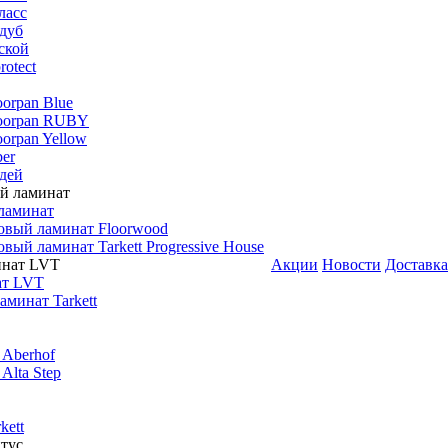
ласс
дуб
ской
rotect
oorpan Blue
loorpan RUBY
oorpan Yellow
er
дей
ламинат
овый ламинат Floorwood
вый ламинат Tarkett Progressive House
Акции
Новости
Доставка
ат LVT
минат Tarkett
 Aberhof
Alta Step
kett