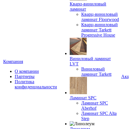
Кварц-виниловый
ламинат
Кварц-виниловый
ламинат Floorwood
Кварц-виниловый
ламинат Tarkett
Progressive House
Виниловый ламинат
Компания
LVT
Виниловый
О компании
ламинат Tarkett
Партнеры
Ак
Политика
конфиденциальности
Ламинат SPC
Ламинат SPC
Aberhof
Ламинат SPC Alta
Step
Линолеум