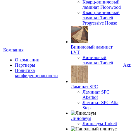
Кварц-виниловый
ламинат Floorwood
Кварц-виниловый
ламинат Tarkett
Progressive House
Виниловый ламинат
Компания
LVT
Виниловый
О компании
ламинат Tarkett
Партнеры
Ак
Политика
конфиденциальности
Ламинат SPC
Ламинат SPC
Aberhof
Ламинат SPC Alta
Step
Линолеум
Линолеум Tarkett