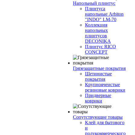
Напольный плинтус
Плинтуса
напольные Arbiton
"INDO" LM-70
Коллекция
напольных
плинтусов
DECONIKA
Плинтус RICO
CONCEPT
Грязезащитные покрытия
Щетинистые
покрытия
Крупноячеистые
резиновые коврики
Придверные
коврики
Сопутствующие товары
Клей для бытового
и
полукоммерческого