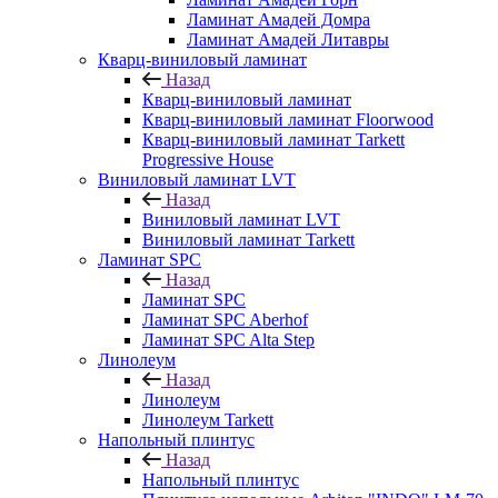
Ламинат Амадей Домра
Ламинат Амадей Литавры
Кварц-виниловый ламинат
Назад
Кварц-виниловый ламинат
Кварц-виниловый ламинат Floorwood
Кварц-виниловый ламинат Tarkett
Progressive House
Виниловый ламинат LVT
Назад
Виниловый ламинат LVT
Виниловый ламинат Tarkett
Ламинат SPC
Назад
Ламинат SPC
Ламинат SPC Aberhof
Ламинат SPC Alta Step
Линолеум
Назад
Линолеум
Линолеум Tarkett
Напольный плинтус
Назад
Напольный плинтус