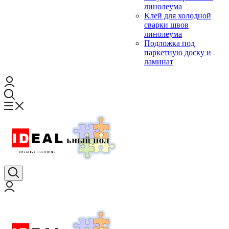
линолеума
Клей для холодной
сварки швов
линолеума
Подложка под
паркетную доску и
ламинат