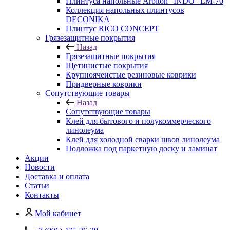
Плинтуса напольные Arbiton "INDO" LM-70
Коллекция напольных плинтусов
DECONIKA
Плинтус RICO CONCEPT
Грязезащитные покрытия
Назад
Грязезащитные покрытия
Щетинистые покрытия
Крупноячеистые резиновые коврики
Придверные коврики
Сопутствующие товары
Назад
Сопутствующие товары
Клей для бытового и полукоммерческого
линолеума
Клей для холодной сварки швов линолеума
Подложка под паркетную доску и ламинат
Акции
Новости
Доставка и оплата
Статьи
Контакты
Мой кабинет