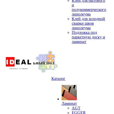
Клей для бытового
и
полукоммерческого
линолеума
Клей для холодной
сварки швов
линолеума
Подложка под
паркетную доску и
ламинат
Каталог
Ламинат
AGT
EGGER