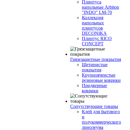
Плинтуса
напольные Arbiton
"INDO" LM-70
Коллекция
напольных
плинтусов
DECONIKA
Плинтус RICO
CONCEPT
Грязезащитные покрытия
Щетинистые
покрытия
Крупноячеистые
резиновые коврики
Придверные
коврики
Сопутствующие товары
Клей для бытового
и
полукоммерческого
линолеума