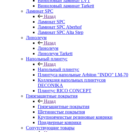
Виниловый ламинат LVT
Виниловый ламинат Tarkett
Ламинат SPC
Назад
Ламинат SPC
Ламинат SPC Aberhof
Ламинат SPC Alta Step
Линолеум
Назад
Линолеум
Линолеум Tarkett
Напольный плинтус
Назад
Напольный плинтус
Плинтуса напольные Arbiton "INDO" LM-70
Коллекция напольных плинтусов
DECONIKA
Плинтус RICO CONCEPT
Грязезащитные покрытия
Назад
Грязезащитные покрытия
Щетинистые покрытия
Крупноячеистые резиновые коврики
Придверные коврики
Сопутствующие товары