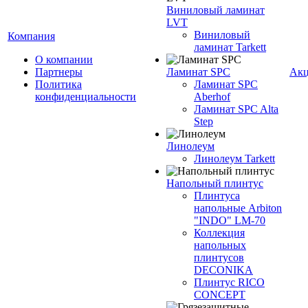
Виниловый ламинат
LVT
Виниловый
Компания
ламинат Tarkett
О компании
Партнеры
Ламинат SPC
Ак
Политика
Ламинат SPC
конфиденциальности
Aberhof
Ламинат SPC Alta
Step
Линолеум
Линолеум Tarkett
Напольный плинтус
Плинтуса
напольные Arbiton
"INDO" LM-70
Коллекция
напольных
плинтусов
DECONIKA
Плинтус RICO
CONCEPT