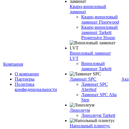
Кварц-виниловый
ламинат
Кварц-виниловый
ламинат Floorwood
Кварц-виниловый
ламинат Tarkett
Progressive House
Виниловый ламинат
LVT
Виниловый
Компания
ламинат Tarkett
О компании
Партнеры
Ламинат SPC
Ак
Политика
Ламинат SPC
конфиденциальности
Aberhof
Ламинат SPC Alta
Step
Линолеум
Линолеум Tarkett
Напольный плинтус