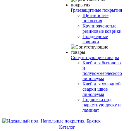
Грязезащитные покрытия
Щетинистые
покрытия
Крупноячеистые
резиновые коврики
Придверные
коврики
Сопутствующие товары
Клей для бытового
и
полукоммерческого
линолеума
Клей для холодной
сварки швов
линолеума
Подложка под
паркетную доску и
ламинат
Каталог