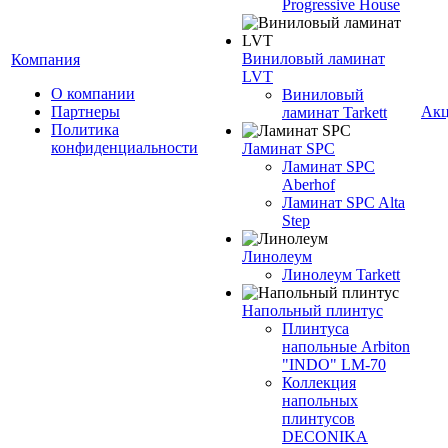
Progressive House
Виниловый ламинат
Компания
LVT
О компании
Виниловый
Партнеры
Ак
ламинат Tarkett
Политика
конфиденциальности
Ламинат SPC
Ламинат SPC
Aberhof
Ламинат SPC Alta
Step
Линолеум
Линолеум Tarkett
Напольный плинтус
Плинтуса
напольные Arbiton
"INDO" LM-70
Коллекция
напольных
плинтусов
DECONIKA