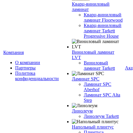
Кварц-виниловый
ламинат
Кварц-виниловый
ламинат Floorwood
Кварц-виниловый
ламинат Tarkett
Progressive House
Виниловый ламинат
Компания
LVT
О компании
Виниловый
Партнеры
Ак
ламинат Tarkett
Политика
конфиденциальности
Ламинат SPC
Ламинат SPC
Aberhof
Ламинат SPC Alta
Step
Линолеум
Линолеум Tarkett
Напольный плинтус
Плинтуса