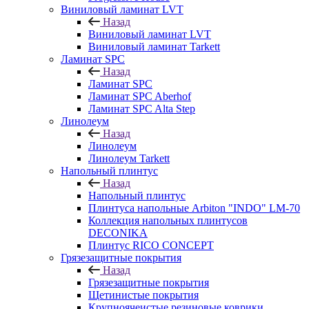
Виниловый ламинат LVT
Назад
Виниловый ламинат LVT
Виниловый ламинат Tarkett
Ламинат SPC
Назад
Ламинат SPC
Ламинат SPC Aberhof
Ламинат SPC Alta Step
Линолеум
Назад
Линолеум
Линолеум Tarkett
Напольный плинтус
Назад
Напольный плинтус
Плинтуса напольные Arbiton "INDO" LM-70
Коллекция напольных плинтусов
DECONIKA
Плинтус RICO CONCEPT
Грязезащитные покрытия
Назад
Грязезащитные покрытия
Щетинистые покрытия
Крупноячеистые резиновые коврики