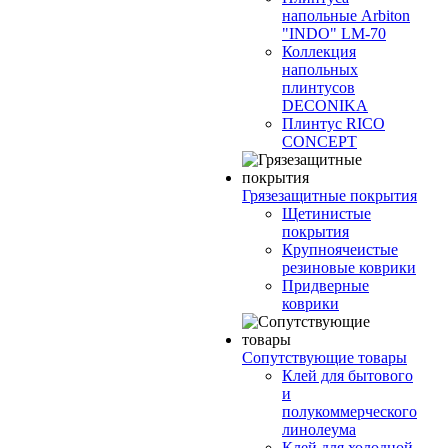
напольные Arbiton
"INDO" LM-70
Коллекция
напольных
плинтусов
DECONIKA
Плинтус RICO
CONCEPT
Грязезащитные покрытия
Щетинистые
покрытия
Крупноячеистые
резиновые коврики
Придверные
коврики
Сопутствующие товары
Клей для бытового
и
полукоммерческого
линолеума
Клей для холодной