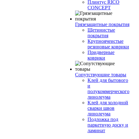
Плинтус RICO
CONCEPT
Грязезащитные покрытия
Щетинистые
покрытия
Крупноячеистые
резиновые коврики
Придверные
коврики
Сопутствующие товары
Клей для бытового
и
полукоммерческого
линолеума
Клей для холодной
сварки швов
линолеума
Подложка под
паркетную доску и
ламинат