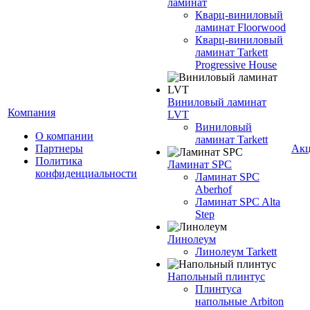
ламинат
Кварц-виниловый
ламинат Floorwood
Кварц-виниловый
ламинат Tarkett
Progressive House
Виниловый ламинат
Компания
LVT
Виниловый
О компании
ламинат Tarkett
Партнеры
Ак
Политика
Ламинат SPC
конфиденциальности
Ламинат SPC
Aberhof
Ламинат SPC Alta
Step
Линолеум
Линолеум Tarkett
Напольный плинтус
Плинтуса
напольные Arbiton