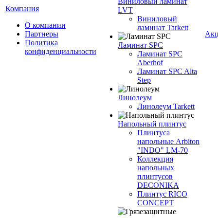
Виниловый ламинат
Компания
LVT
Виниловый
О компании
ламинат Tarkett
Партнеры
Ак
Политика
Ламинат SPC
конфиденциальности
Ламинат SPC
Aberhof
Ламинат SPC Alta
Step
Линолеум
Линолеум Tarkett
Напольный плинтус
Плинтуса
напольные Arbiton
"INDO" LM-70
Коллекция
напольных
плинтусов
DECONIKA
Плинтус RICO
CONCEPT