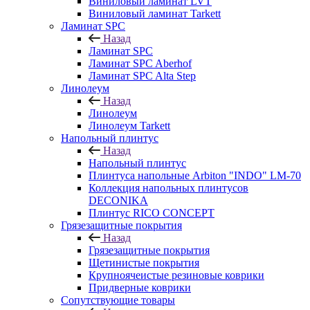
Виниловый ламинат LVT
Виниловый ламинат Tarkett
Ламинат SPC
Назад
Ламинат SPC
Ламинат SPC Aberhof
Ламинат SPC Alta Step
Линолеум
Назад
Линолеум
Линолеум Tarkett
Напольный плинтус
Назад
Напольный плинтус
Плинтуса напольные Arbiton "INDO" LM-70
Коллекция напольных плинтусов
DECONIKA
Плинтус RICO CONCEPT
Грязезащитные покрытия
Назад
Грязезащитные покрытия
Щетинистые покрытия
Крупноячеистые резиновые коврики
Придверные коврики
Сопутствующие товары