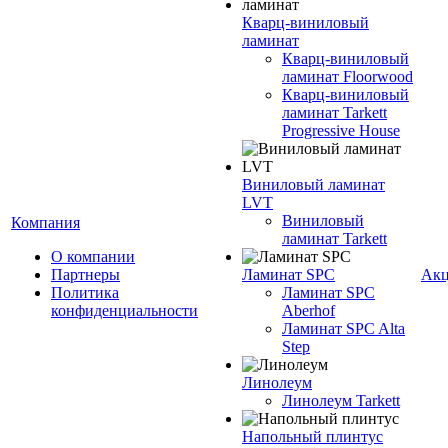
Кварц-виниловый
ламинат
Кварц-виниловый
ламинат Floorwood
Кварц-виниловый
ламинат Tarkett
Progressive House
Виниловый ламинат
LVT
Виниловый
Компания
ламинат Tarkett
О компании
Партнеры
Ламинат SPC
Ак
Политика
Ламинат SPC
конфиденциальности
Aberhof
Ламинат SPC Alta
Step
Линолеум
Линолеум Tarkett
Напольный плинтус