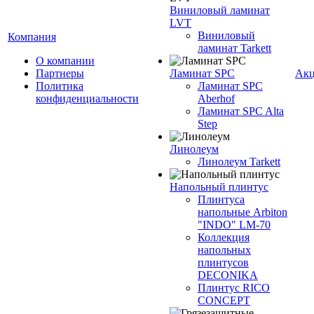
Виниловый ламинат
LVT
Виниловый
Компания
ламинат Tarkett
О компании
Партнеры
Ламинат SPC
Ак
Политика
Ламинат SPC
конфиденциальности
Aberhof
Ламинат SPC Alta
Step
Линолеум
Линолеум Tarkett
Напольный плинтус
Плинтуса
напольные Arbiton
"INDO" LM-70
Коллекция
напольных
плинтусов
DECONIKA
Плинтус RICO
CONCEPT