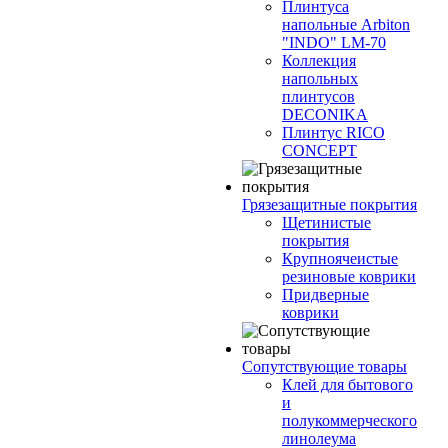
Плинтуса
напольные Arbiton
"INDO" LM-70
Коллекция
напольных
плинтусов
DECONIKA
Плинтус RICO
CONCEPT
Грязезащитные покрытия
Щетинистые
покрытия
Крупноячеистые
резиновые коврики
Придверные
коврики
Сопутствующие товары
Клей для бытового
и
полукоммерческого
линолеума