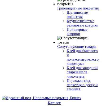
Грязезащитные покрытия
Щетинистые
покрытия
Крупноячеистые
резиновые коврики
Придверные
коврики
Сопутствующие товары
Клей для бытового
и
полукоммерческого
линолеума
Клей для холодной
сварки швов
линолеума
Подложка под
паркетную доску и
ламинат
Каталог