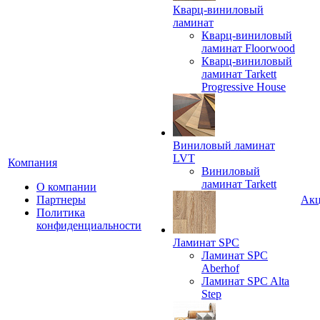
Кварц-виниловый
ламинат
Кварц-виниловый
ламинат Floorwood
Кварц-виниловый
ламинат Tarkett
Progressive House
Виниловый ламинат
LVT
Компания
Виниловый
ламинат Tarkett
О компании
Партнеры
Ак
Политика
конфиденциальности
Ламинат SPC
Ламинат SPC
Aberhof
Ламинат SPC Alta
Step