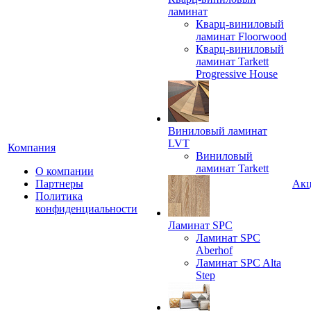
ламинат
Кварц-виниловый
ламинат Floorwood
Кварц-виниловый
ламинат Tarkett
Progressive House
Виниловый ламинат
LVT
Компания
Виниловый
ламинат Tarkett
О компании
Партнеры
Ак
Политика
конфиденциальности
Ламинат SPC
Ламинат SPC
Aberhof
Ламинат SPC Alta
Step