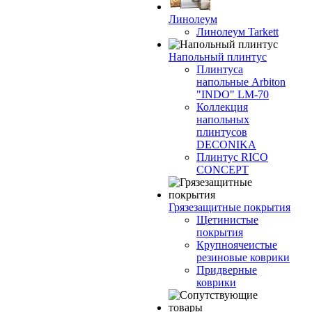
Линолеум
Линолеум Tarkett
Напольный плинтус
Плинтуса
напольные Arbiton
"INDO" LM-70
Коллекция
напольных
плинтусов
DECONIKA
Плинтус RICO
CONCEPT
Грязезащитные покрытия
Щетинистые
покрытия
Крупноячеистые
резиновые коврики
Придверные
коврики