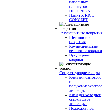
напольных
плинтусов
DECONIKA
Плинтус RICO
CONCEPT
Грязезащитные покрытия
Щетинистые
покрытия
Крупноячеистые
резиновые коврики
Придверные
коврики
Сопутствующие товары
Клей для бытового
и
полукоммерческого
линолеума
Клей для холодной
сварки швов
линолеума
Подложка под