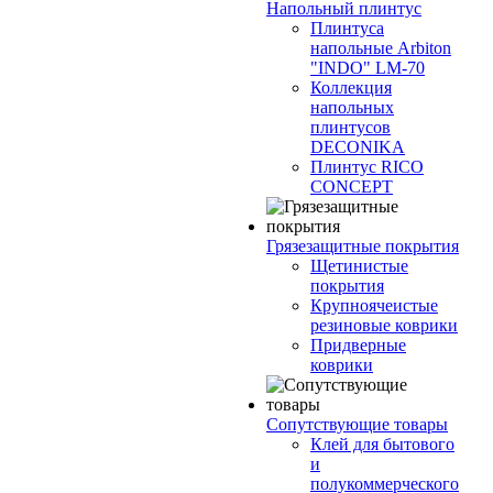
Напольный плинтус
Плинтуса
напольные Arbiton
"INDO" LM-70
Коллекция
напольных
плинтусов
DECONIKA
Плинтус RICO
CONCEPT
Грязезащитные покрытия
Щетинистые
покрытия
Крупноячеистые
резиновые коврики
Придверные
коврики
Сопутствующие товары
Клей для бытового
и
полукоммерческого