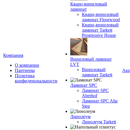
Кварц-виниловый
ламинат
Кварц-виниловый
ламинат Floorwood
Кварц-виниловый
ламинат Tarkett
Progressive House
Компания
Виниловый ламинат
LVT
О компании
Виниловый
Партнеры
Ак
ламинат Tarkett
Политика
конфиденциальности
Ламинат SPC
Ламинат SPC
Aberhof
Ламинат SPC Alta
Step
Линолеум
Линолеум Tarkett