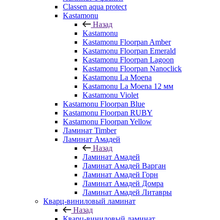
Classen aqua protect
Kastamonu
Назад
Kastamonu
Kastamonu Floorpan Amber
Kastamonu Floorpan Emerald
Kastamonu Floorpan Lagoon
Kastamonu Floorpan Nanoclick
Kastamonu La Moena
Kastamonu La Moena 12 мм
Kastamonu Violet
Kastamonu Floorpan Blue
Kastamonu Floorpan RUBY
Kastamonu Floorpan Yellow
Ламинат Timber
Ламинат Амадей
Назад
Ламинат Амадей
Ламинат Амадей Варган
Ламинат Амадей Горн
Ламинат Амадей Домра
Ламинат Амадей Литавры
Кварц-виниловый ламинат
Назад
Кварц-виниловый ламинат