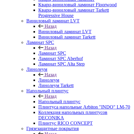
Кварц-виниловый ламинат Floorwood
Кварц-виниловый ламинат Tarkett
Progressive House
Виниловый ламинат LVT
Назад
Виниловый ламинат LVT
Виниловый ламинат Tarkett
Ламинат SPC
Назад
Ламинат SPC
Ламинат SPC Aberhof
Ламинат SPC Alta Step
Линолеум
Назад
Линолеум
Линолеум Tarkett
Напольный плинтус
Назад
Напольный плинтус
Плинтуса напольные Arbiton "INDO" LM-70
Коллекция напольных плинтусов
DECONIKA
Плинтус RICO CONCEPT
Грязезащитные покрытия
Назад