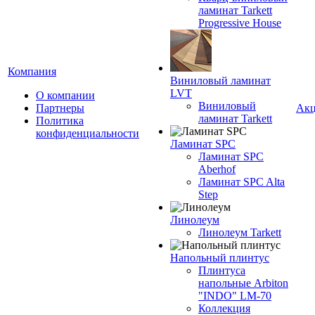
ламинат Tarkett
Progressive House
Компания
Виниловый ламинат
LVT
О компании
Виниловый
Партнеры
Ак
ламинат Tarkett
Политика
конфиденциальности
Ламинат SPC
Ламинат SPC
Aberhof
Ламинат SPC Alta
Step
Линолеум
Линолеум Tarkett
Напольный плинтус
Плинтуса
напольные Arbiton
"INDO" LM-70
Коллекция