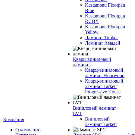
Kastamonu Floorpan
Blue
Kastamonu Floorpan
RUBY
Kastamonu Floorpan
Yellow
Ламинат Timber
Ламинат Амадей
Кварц-виниловый
ламинат
Кварц-виниловый
ламинат Floorwood
Кварц-виниловый
ламинат Tarkett
Progressive House
Виниловый ламинат
LVT
Виниловый
Компания
ламинат Tarkett
О компании