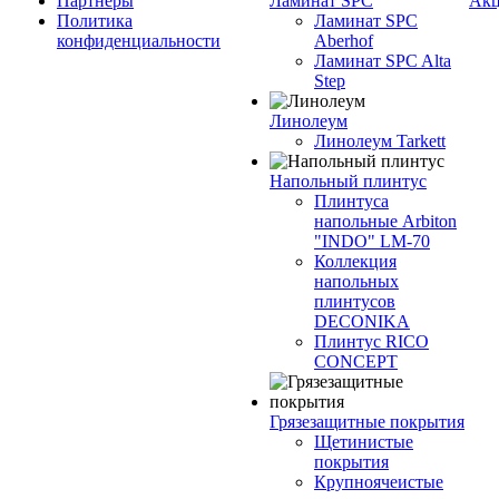
Партнеры
Ламинат SPC
Ак
Политика
Ламинат SPC
конфиденциальности
Aberhof
Ламинат SPC Alta
Step
Линолеум
Линолеум Tarkett
Напольный плинтус
Плинтуса
напольные Arbiton
"INDO" LM-70
Коллекция
напольных
плинтусов
DECONIKA
Плинтус RICO
CONCEPT
Грязезащитные покрытия
Щетинистые
покрытия
Крупноячеистые