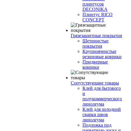
плинтусов
DECONIKA
Плинтус RICO
CONCEPT
Грязезащитные покрытия
Щетинистые
покрытия
Крупноячеистые
резиновые коврики
Придверные
коврики
Сопутствующие товары
Клей для бытового
и
полукоммерческого
линолеума
Клей для холодной
сварки швов
линолеума
Подложка под
паркетную доску и