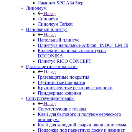
Ламинат SPC Alta Step
Линолеум
Назад
Линолеум
Линолеум Tarkett
Напольный плинтус
Назад
Напольный плинтус
Плинтуса напольные Arbiton "INDO" LM-70
Коллекция напольных плинтусов
DECONIKA
Плинтус RICO CONCEPT
Грязезащитные покрытия
Назад
Грязезащитные покрытия
Щетинистые покрытия
Крупноячеистые резиновые коврики
Придверные коврики
Сопутствующие товары
Назад
Сопутствующие товары
Клей для бытового и полукоммерческого
линолеума
Клей для холодной сварки швов линолеума
Подложка под паркетную доску и ламинат