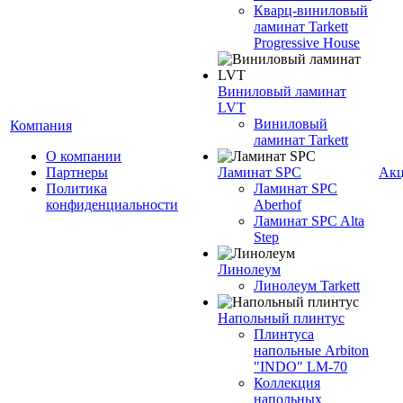
Кварц-виниловый
ламинат Tarkett
Progressive House
Виниловый ламинат
LVT
Виниловый
Компания
ламинат Tarkett
О компании
Партнеры
Ламинат SPC
Ак
Политика
Ламинат SPC
конфиденциальности
Aberhof
Ламинат SPC Alta
Step
Линолеум
Линолеум Tarkett
Напольный плинтус
Плинтуса
напольные Arbiton
"INDO" LM-70
Коллекция
напольных