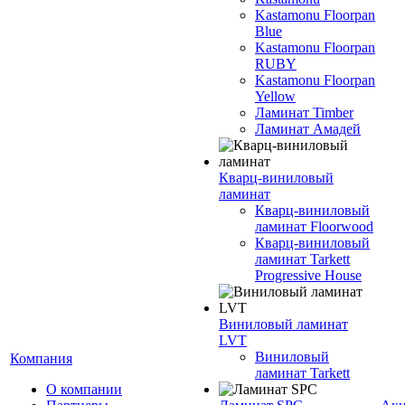
Kastamonu Floorpan
Blue
Kastamonu Floorpan
RUBY
Kastamonu Floorpan
Yellow
Ламинат Timber
Ламинат Амадей
Кварц-виниловый
ламинат
Кварц-виниловый
ламинат Floorwood
Кварц-виниловый
ламинат Tarkett
Progressive House
Виниловый ламинат
LVT
Виниловый
Компания
ламинат Tarkett
О компании