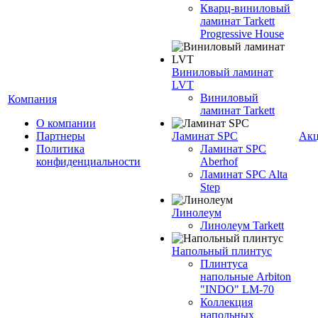
Кварц-виниловый
ламинат Tarkett
Progressive House
Виниловый ламинат
LVT
Виниловый
Компания
ламинат Tarkett
О компании
Партнеры
Ламинат SPC
Ак
Политика
Ламинат SPC
конфиденциальности
Aberhof
Ламинат SPC Alta
Step
Линолеум
Линолеум Tarkett
Напольный плинтус
Плинтуса
напольные Arbiton
"INDO" LM-70
Коллекция
напольных