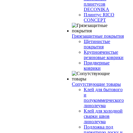
плинтусов
DECONIKA
Плинтус RICO
CONCEPT
Грязезащитные покрытия
Щетинистые
покрытия
Крупноячеистые
резиновые коврики
Придверные
коврики
Сопутствующие товары
Клей для бытового
и
полукоммерческого
линолеума
Клей для холодной
сварки швов
линолеума
Подложка под
паркетную доску и