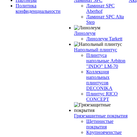
Партнеры
Ламинат SPC
Ак
Политика
Ламинат SPC
конфиденциальности
Aberhof
Ламинат SPC Alta
Step
Линолеум
Линолеум Tarkett
Напольный плинтус
Плинтуса
напольные Arbiton
"INDO" LM-70
Коллекция
напольных
плинтусов
DECONIKA
Плинтус RICO
CONCEPT
Грязезащитные покрытия
Щетинистые
покрытия
Крупноячеистые