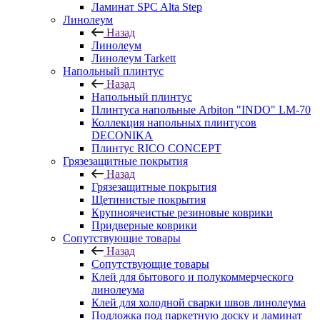
Ламинат SPC Alta Step
Линолеум
Назад
Линолеум
Линолеум Tarkett
Напольный плинтус
Назад
Напольный плинтус
Плинтуса напольные Arbiton "INDO" LM-70
Коллекция напольных плинтусов
DECONIKA
Плинтус RICO CONCEPT
Грязезащитные покрытия
Назад
Грязезащитные покрытия
Щетинистые покрытия
Крупноячеистые резиновые коврики
Придверные коврики
Сопутствующие товары
Назад
Сопутствующие товары
Клей для бытового и полукоммерческого
линолеума
Клей для холодной сварки швов линолеума
Подложка под паркетную доску и ламинат