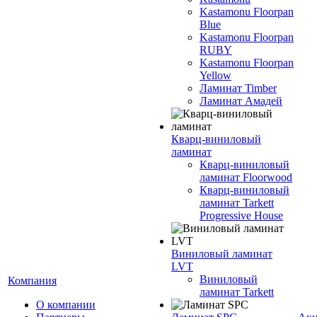
Kastamonu Floorpan
Blue
Kastamonu Floorpan
RUBY
Kastamonu Floorpan
Yellow
Ламинат Timber
Ламинат Амадей
Кварц-виниловый
ламинат
Кварц-виниловый
ламинат Floorwood
Кварц-виниловый
ламинат Tarkett
Progressive House
Виниловый ламинат
LVT
Виниловый
Компания
ламинат Tarkett
О компании