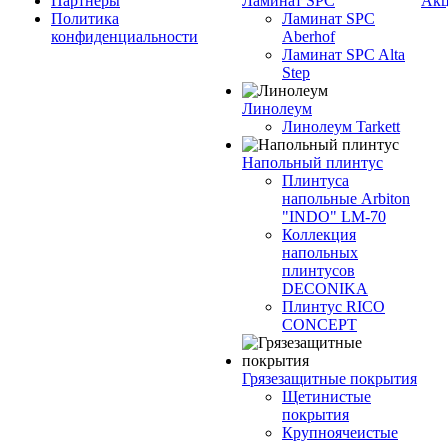
Партнеры
Ламинат SPC
Ак
Политика
Ламинат SPC
конфиденциальности
Aberhof
Ламинат SPC Alta
Step
Линолеум
Линолеум Tarkett
Напольный плинтус
Плинтуса
напольные Arbiton
"INDO" LM-70
Коллекция
напольных
плинтусов
DECONIKA
Плинтус RICO
CONCEPT
Грязезащитные покрытия
Щетинистые
покрытия
Крупноячеистые