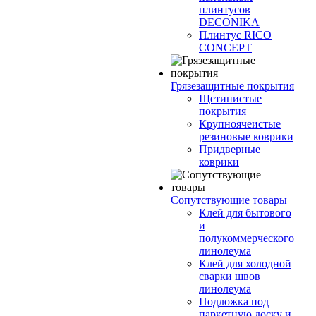
плинтусов
DECONIKA
Плинтус RICO
CONCEPT
Грязезащитные покрытия
Щетинистые
покрытия
Крупноячеистые
резиновые коврики
Придверные
коврики
Сопутствующие товары
Клей для бытового
и
полукоммерческого
линолеума
Клей для холодной
сварки швов
линолеума
Подложка под
паркетную доску и