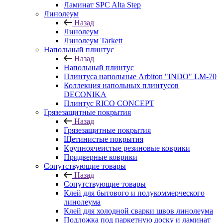
Ламинат SPC Alta Step
Линолеум
Назад
Линолеум
Линолеум Tarkett
Напольный плинтус
Назад
Напольный плинтус
Плинтуса напольные Arbiton "INDO" LM-70
Коллекция напольных плинтусов
DECONIKA
Плинтус RICO CONCEPT
Грязезащитные покрытия
Назад
Грязезащитные покрытия
Щетинистые покрытия
Крупноячеистые резиновые коврики
Придверные коврики
Сопутствующие товары
Назад
Сопутствующие товары
Клей для бытового и полукоммерческого
линолеума
Клей для холодной сварки швов линолеума
Подложка под паркетную доску и ламинат