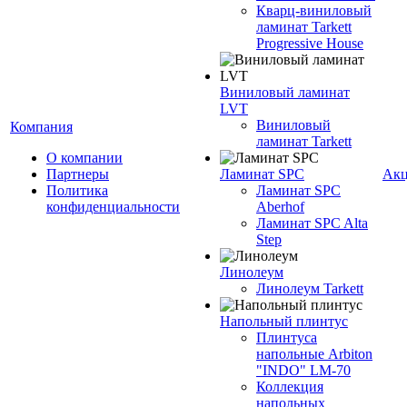
Кварц-виниловый
ламинат Tarkett
Progressive House
Виниловый ламинат
LVT
Виниловый
Компания
ламинат Tarkett
О компании
Партнеры
Ламинат SPC
Ак
Политика
Ламинат SPC
конфиденциальности
Aberhof
Ламинат SPC Alta
Step
Линолеум
Линолеум Tarkett
Напольный плинтус
Плинтуса
напольные Arbiton
"INDO" LM-70
Коллекция
напольных