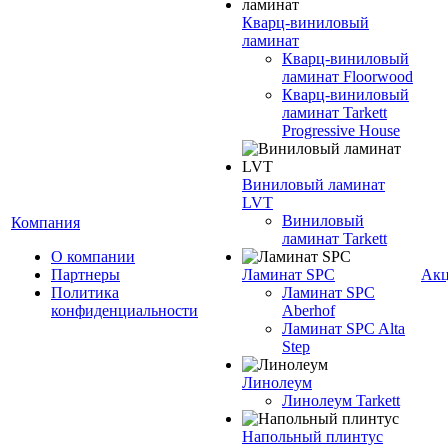
Кварц-виниловый
ламинат
Кварц-виниловый
ламинат Floorwood
Кварц-виниловый
ламинат Tarkett
Progressive House
Виниловый ламинат
LVT
Виниловый
Компания
ламинат Tarkett
О компании
Партнеры
Ламинат SPC
Ак
Политика
Ламинат SPC
конфиденциальности
Aberhof
Ламинат SPC Alta
Step
Линолеум
Линолеум Tarkett
Напольный плинтус