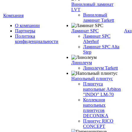
Виниловый ламинат
LVT
Виниловый
Компания
ламинат Tarkett
О компании
Партнеры
Ламинат SPC
Ак
Политика
Ламинат SPC
конфиденциальности
Aberhof
Ламинат SPC Alta
Step
Линолеум
Линолеум Tarkett
Напольный плинтус
Плинтуса
напольные Arbiton
"INDO" LM-70
Коллекция
напольных
плинтусов
DECONIKA
Плинтус RICO
CONCEPT