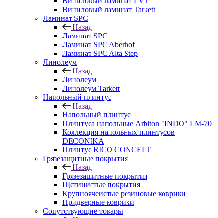
Виниловый ламинат LVT
Виниловый ламинат Tarkett
Ламинат SPC
Назад
Ламинат SPC
Ламинат SPC Aberhof
Ламинат SPC Alta Step
Линолеум
Назад
Линолеум
Линолеум Tarkett
Напольный плинтус
Назад
Напольный плинтус
Плинтуса напольные Arbiton "INDO" LM-70
Коллекция напольных плинтусов
DECONIKA
Плинтус RICO CONCEPT
Грязезащитные покрытия
Назад
Грязезащитные покрытия
Щетинистые покрытия
Крупноячеистые резиновые коврики
Придверные коврики
Сопутствующие товары