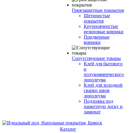
Грязезащитные покрытия
Щетинистые
покрытия
Крупноячеистые
резиновые коврики
Придверные
коврики
Сопутствующие товары
Клей для бытового
и
полукоммерческого
линолеума
Клей для холодной
сварки швов
линолеума
Подложка под
паркетную доску и
ламинат
Каталог