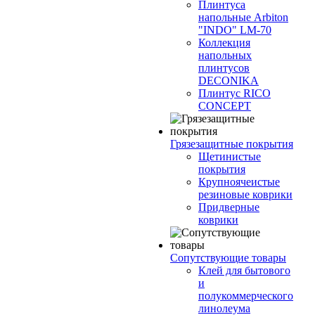
Плинтуса
напольные Arbiton
"INDO" LM-70
Коллекция
напольных
плинтусов
DECONIKA
Плинтус RICO
CONCEPT
Грязезащитные покрытия
Щетинистые
покрытия
Крупноячеистые
резиновые коврики
Придверные
коврики
Сопутствующие товары
Клей для бытового
и
полукоммерческого
линолеума