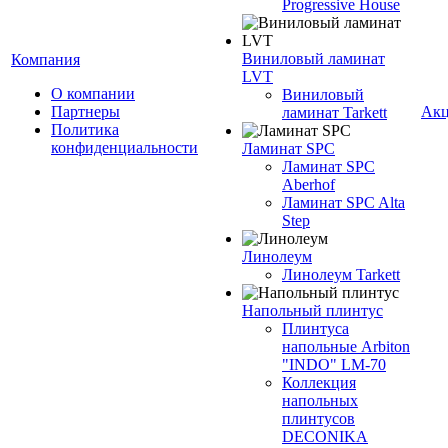
Progressive House
Виниловый ламинат
Компания
LVT
О компании
Виниловый
Партнеры
Ак
ламинат Tarkett
Политика
конфиденциальности
Ламинат SPC
Ламинат SPC
Aberhof
Ламинат SPC Alta
Step
Линолеум
Линолеум Tarkett
Напольный плинтус
Плинтуса
напольные Arbiton
"INDO" LM-70
Коллекция
напольных
плинтусов
DECONIKA