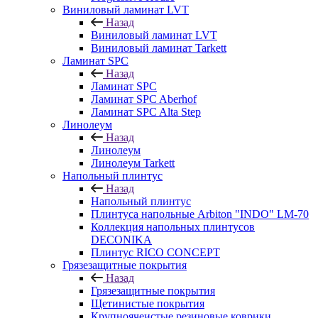
Виниловый ламинат LVT
Назад
Виниловый ламинат LVT
Виниловый ламинат Tarkett
Ламинат SPC
Назад
Ламинат SPC
Ламинат SPC Aberhof
Ламинат SPC Alta Step
Линолеум
Назад
Линолеум
Линолеум Tarkett
Напольный плинтус
Назад
Напольный плинтус
Плинтуса напольные Arbiton "INDO" LM-70
Коллекция напольных плинтусов
DECONIKA
Плинтус RICO CONCEPT
Грязезащитные покрытия
Назад
Грязезащитные покрытия
Щетинистые покрытия
Крупноячеистые резиновые коврики