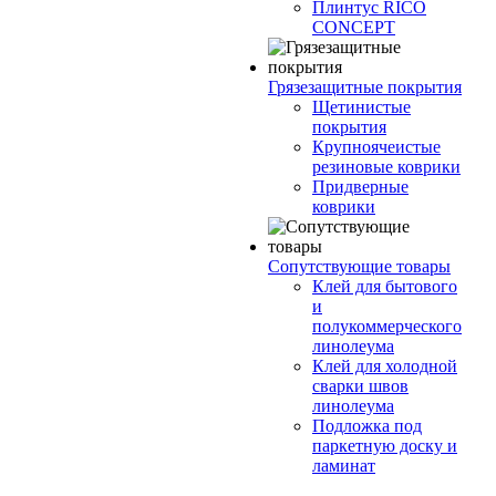
Плинтус RICO
CONCEPT
Грязезащитные покрытия
Щетинистые
покрытия
Крупноячеистые
резиновые коврики
Придверные
коврики
Сопутствующие товары
Клей для бытового
и
полукоммерческого
линолеума
Клей для холодной
сварки швов
линолеума
Подложка под
паркетную доску и
ламинат