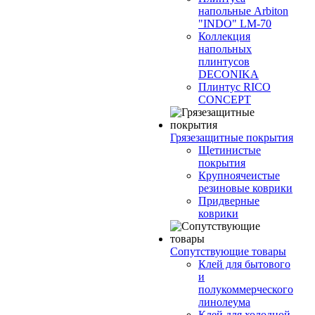
напольные Arbiton
"INDO" LM-70
Коллекция
напольных
плинтусов
DECONIKA
Плинтус RICO
CONCEPT
Грязезащитные покрытия
Щетинистые
покрытия
Крупноячеистые
резиновые коврики
Придверные
коврики
Сопутствующие товары
Клей для бытового
и
полукоммерческого
линолеума
Клей для холодной