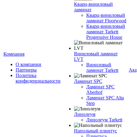
Кварц-виниловый
ламинат
Кварц-виниловый
ламинат Floorwood
Кварц-виниловый
ламинат Tarkett
Progressive House
Виниловый ламинат
Компания
LVT
О компании
Виниловый
Партнеры
Ак
ламинат Tarkett
Политика
конфиденциальности
Ламинат SPC
Ламинат SPC
Aberhof
Ламинат SPC Alta
Step
Линолеум
Линолеум Tarkett
Напольный плинтус
Плинтуса