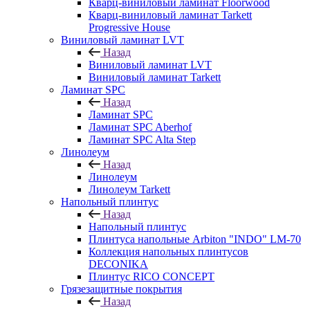
Кварц-виниловый ламинат Floorwood
Кварц-виниловый ламинат Tarkett
Progressive House
Виниловый ламинат LVT
Назад
Виниловый ламинат LVT
Виниловый ламинат Tarkett
Ламинат SPC
Назад
Ламинат SPC
Ламинат SPC Aberhof
Ламинат SPC Alta Step
Линолеум
Назад
Линолеум
Линолеум Tarkett
Напольный плинтус
Назад
Напольный плинтус
Плинтуса напольные Arbiton "INDO" LM-70
Коллекция напольных плинтусов
DECONIKA
Плинтус RICO CONCEPT
Грязезащитные покрытия
Назад