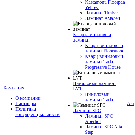
Kastamonu Floorpan
Yellow
Ламинат Timber
Ламинат Амадей
Кварц-виниловый
ламинат
Кварц-виниловый
ламинат Floorwood
Кварц-виниловый
ламинат Tarkett
Progressive House
Виниловый ламинат
Компания
LVT
Виниловый
О компании
ламинат Tarkett
Партнеры
Ак
Политика
Ламинат SPC
конфиденциальности
Ламинат SPC
Aberhof
Ламинат SPC Alta
Step