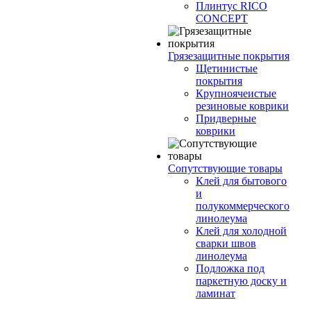
Плинтус RICO
CONCEPT
Грязезащитные покрытия
Щетинистые
покрытия
Крупноячеистые
резиновые коврики
Придверные
коврики
Сопутствующие товары
Клей для бытового
и
полукоммерческого
линолеума
Клей для холодной
сварки швов
линолеума
Подложка под
паркетную доску и
ламинат