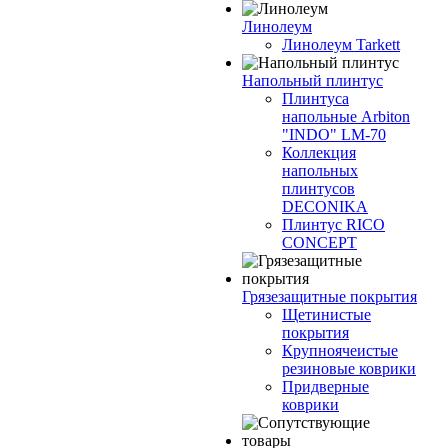
Линолеум
Линолеум Tarkett
Напольный плинтус
Плинтуса
напольные Arbiton
"INDO" LM-70
Коллекция
напольных
плинтусов
DECONIKA
Плинтус RICO
CONCEPT
Грязезащитные покрытия
Щетинистые
покрытия
Крупноячеистые
резиновые коврики
Придверные
коврики