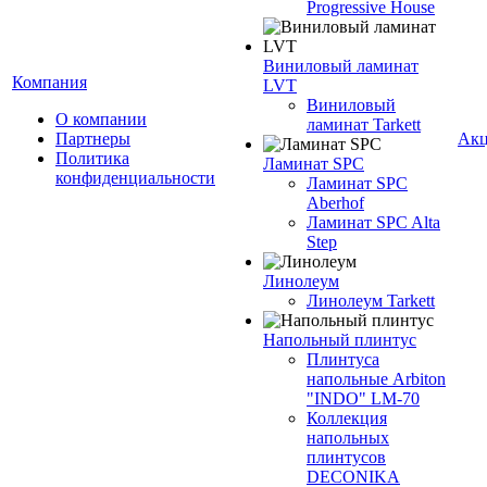
Progressive House
Виниловый ламинат
Компания
LVT
Виниловый
О компании
ламинат Tarkett
Партнеры
Ак
Политика
Ламинат SPC
конфиденциальности
Ламинат SPC
Aberhof
Ламинат SPC Alta
Step
Линолеум
Линолеум Tarkett
Напольный плинтус
Плинтуса
напольные Arbiton
"INDO" LM-70
Коллекция
напольных
плинтусов
DECONIKA