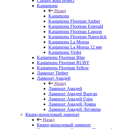
Classen aqua protect
Kastamonu
Назад
Kastamonu
Kastamonu Floorpan Amber
Kastamonu Floorpan Emerald
Kastamonu Floorpan Lagoon
Kastamonu Floorpan Nanoclick
Kastamonu La Moena
Kastamonu La Moena 12 мм
Kastamonu Violet
Kastamonu Floorpan Blue
Kastamonu Floorpan RUBY
Kastamonu Floorpan Yellow
Ламинат Timber
Ламинат Амадей
Назад
Ламинат Амадей
Ламинат Амадей Варган
Ламинат Амадей Горн
Ламинат Амадей Домра
Ламинат Амадей Литавры
Кварц-виниловый ламинат
Назад
Кварц-виниловый ламинат