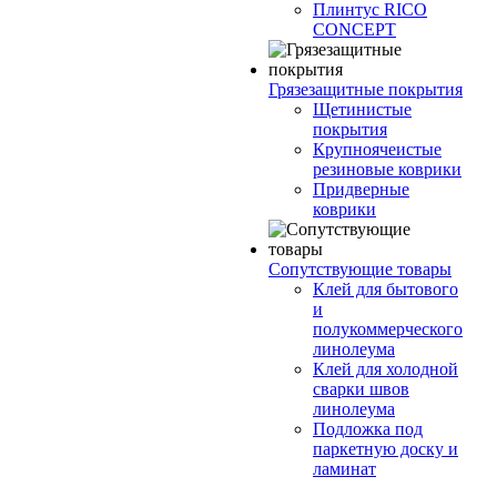
Плинтус RICO
CONCEPT
Грязезащитные покрытия
Щетинистые
покрытия
Крупноячеистые
резиновые коврики
Придверные
коврики
Сопутствующие товары
Клей для бытового
и
полукоммерческого
линолеума
Клей для холодной
сварки швов
линолеума
Подложка под
паркетную доску и
ламинат