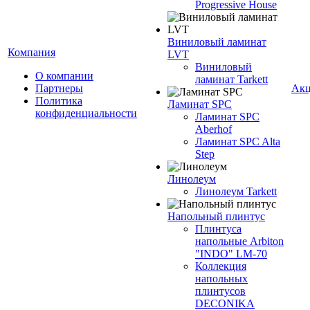
Progressive House
Виниловый ламинат
Компания
LVT
Виниловый
О компании
ламинат Tarkett
Партнеры
Ак
Политика
Ламинат SPC
конфиденциальности
Ламинат SPC
Aberhof
Ламинат SPC Alta
Step
Линолеум
Линолеум Tarkett
Напольный плинтус
Плинтуса
напольные Arbiton
"INDO" LM-70
Коллекция
напольных
плинтусов
DECONIKA