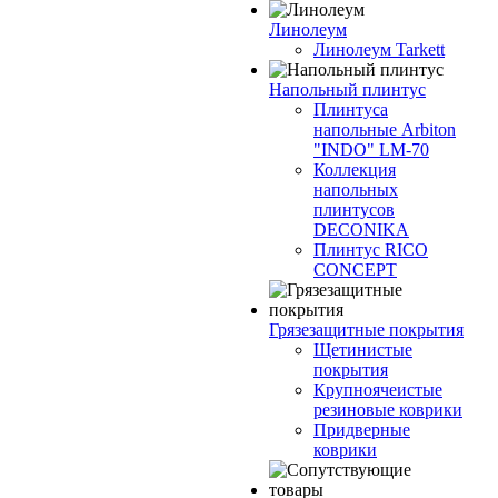
Линолеум
Линолеум Tarkett
Напольный плинтус
Плинтуса
напольные Arbiton
"INDO" LM-70
Коллекция
напольных
плинтусов
DECONIKA
Плинтус RICO
CONCEPT
Грязезащитные покрытия
Щетинистые
покрытия
Крупноячеистые
резиновые коврики
Придверные
коврики