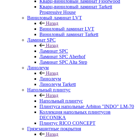
Кварц-виниловый ламинат Floorwood
Кварц-виниловый ламинат Tarkett
Progressive House
Виниловый ламинат LVT
Назад
Виниловый ламинат LVT
Виниловый ламинат Tarkett
Ламинат SPC
Назад
Ламинат SPC
Ламинат SPC Aberhof
Ламинат SPC Alta Step
Линолеум
Назад
Линолеум
Линолеум Tarkett
Напольный плинтус
Назад
Напольный плинтус
Плинтуса напольные Arbiton "INDO" LM-70
Коллекция напольных плинтусов
DECONIKA
Плинтус RICO CONCEPT
Грязезащитные покрытия
Назад