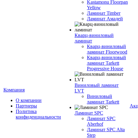
Kastamonu Floorpan
Yellow
Ламинат Timber
Ламинат Амадей
Кварц-виниловый
ламинат
Кварц-виниловый
ламинат Floorwood
Кварц-виниловый
ламинат Tarkett
Progressive House
Виниловый ламинат
Компания
LVT
Виниловый
О компании
ламинат Tarkett
Партнеры
Ак
Политика
Ламинат SPC
конфиденциальности
Ламинат SPC
Aberhof
Ламинат SPC Alta
Step