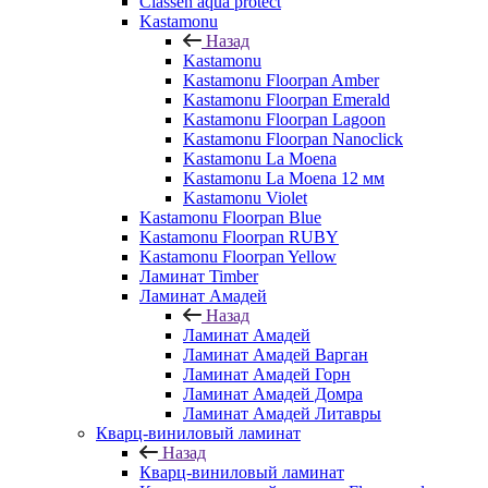
Classen aqua protect
Kastamonu
Назад
Kastamonu
Kastamonu Floorpan Amber
Kastamonu Floorpan Emerald
Kastamonu Floorpan Lagoon
Kastamonu Floorpan Nanoclick
Kastamonu La Moena
Kastamonu La Moena 12 мм
Kastamonu Violet
Kastamonu Floorpan Blue
Kastamonu Floorpan RUBY
Kastamonu Floorpan Yellow
Ламинат Timber
Ламинат Амадей
Назад
Ламинат Амадей
Ламинат Амадей Варган
Ламинат Амадей Горн
Ламинат Амадей Домра
Ламинат Амадей Литавры
Кварц-виниловый ламинат
Назад
Кварц-виниловый ламинат