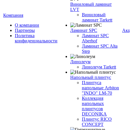
Виниловый ламинат
LVT
Виниловый
Компания
ламинат Tarkett
О компании
Партнеры
Ламинат SPC
Ак
Политика
Ламинат SPC
конфиденциальности
Aberhof
Ламинат SPC Alta
Step
Линолеум
Линолеум Tarkett
Напольный плинтус
Плинтуса
напольные Arbiton
"INDO" LM-70
Коллекция
напольных
плинтусов
DECONIKA
Плинтус RICO
CONCEPT