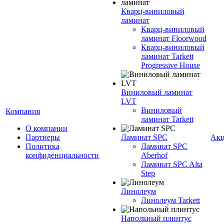
Кварц-виниловый
ламинат
Кварц-виниловый
ламинат Floorwood
Кварц-виниловый
ламинат Tarkett
Progressive House
Виниловый ламинат
LVT
Виниловый
Компания
ламинат Tarkett
О компании
Партнеры
Ламинат SPC
Ак
Политика
Ламинат SPC
конфиденциальности
Aberhof
Ламинат SPC Alta
Step
Линолеум
Линолеум Tarkett
Напольный плинтус