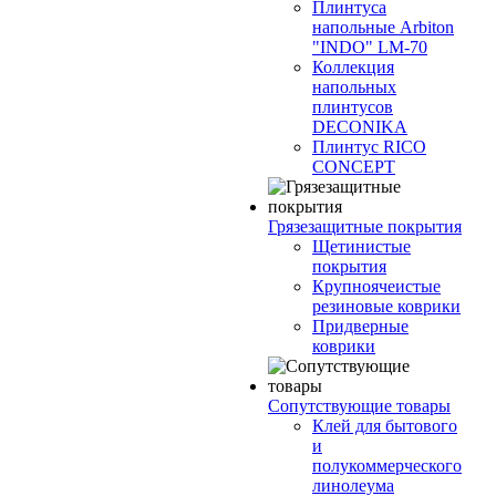
Плинтуса
напольные Arbiton
"INDO" LM-70
Коллекция
напольных
плинтусов
DECONIKA
Плинтус RICO
CONCEPT
Грязезащитные покрытия
Щетинистые
покрытия
Крупноячеистые
резиновые коврики
Придверные
коврики
Сопутствующие товары
Клей для бытового
и
полукоммерческого
линолеума