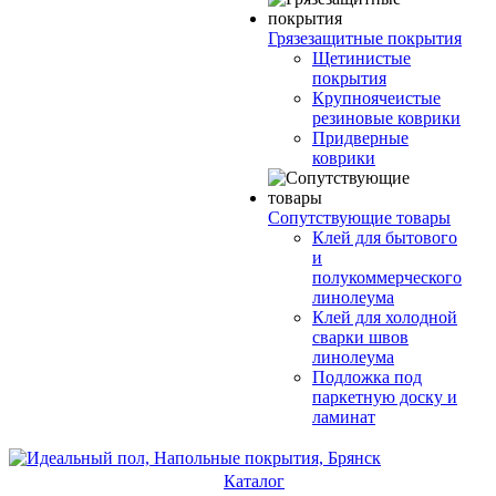
Грязезащитные покрытия
Щетинистые
покрытия
Крупноячеистые
резиновые коврики
Придверные
коврики
Сопутствующие товары
Клей для бытового
и
полукоммерческого
линолеума
Клей для холодной
сварки швов
линолеума
Подложка под
паркетную доску и
ламинат
Каталог