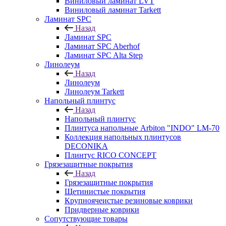
Виниловый ламинат LVT
Виниловый ламинат Tarkett
Ламинат SPC
Назад
Ламинат SPC
Ламинат SPC Aberhof
Ламинат SPC Alta Step
Линолеум
Назад
Линолеум
Линолеум Tarkett
Напольный плинтус
Назад
Напольный плинтус
Плинтуса напольные Arbiton "INDO" LM-70
Коллекция напольных плинтусов
DECONIKA
Плинтус RICO CONCEPT
Грязезащитные покрытия
Назад
Грязезащитные покрытия
Щетинистые покрытия
Крупноячеистые резиновые коврики
Придверные коврики
Сопутствующие товары