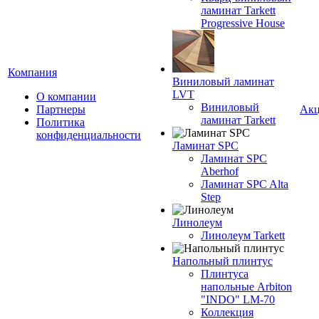
ламинат Tarkett
Progressive House
Компания
Виниловый ламинат
LVT
О компании
Виниловый
Партнеры
Ак
ламинат Tarkett
Политика
конфиденциальности
Ламинат SPC
Ламинат SPC
Aberhof
Ламинат SPC Alta
Step
Линолеум
Линолеум Tarkett
Напольный плинтус
Плинтуса
напольные Arbiton
"INDO" LM-70
Коллекция