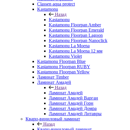
Classen aqua protect
Kastamonu
Назад
Kastamonu
Kastamonu Floorpan Amber
Kastamonu Floorpan Emerald
Kastamonu Floorpan Lagoon
Kastamonu Floorpan Nanoclick
Kastamonu La Moena
Kastamonu La Moena 12 мм
Kastamonu Violet
Kastamonu Floorpan Blue
Kastamonu Floorpan RUBY
Kastamonu Floorpan Yellow
Ламинат Timber
Ламинат Амадей
Назад
Ламинат Амадей
Ламинат Амадей Варган
Ламинат Амадей Горн
Ламинат Амадей Домра
Ламинат Амадей Литавры
Кварц-виниловый ламинат
Назад
Кварц-виниловый ламинат