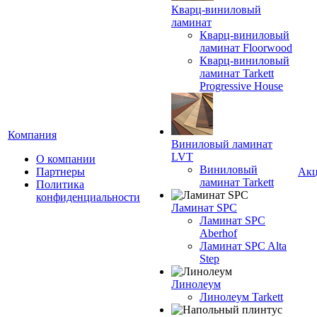
Кварц-виниловый
ламинат
Кварц-виниловый
ламинат Floorwood
Кварц-виниловый
ламинат Tarkett
Progressive House
Компания
Виниловый ламинат
LVT
О компании
Виниловый
Партнеры
Ак
ламинат Tarkett
Политика
конфиденциальности
Ламинат SPC
Ламинат SPC
Aberhof
Ламинат SPC Alta
Step
Линолеум
Линолеум Tarkett