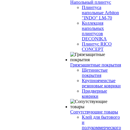
Напольный плинтус
Плинтуса
напольные Arbiton
"INDO" LM-70
Коллекция
напольных
плинтусов
DECONIKA
Плинтус RICO
CONCEPT
Грязезащитные покрытия
Щетинистые
покрытия
Крупноячеистые
резиновые коврики
Придверные
коврики
Сопутствующие товары
Клей для бытового
и
полукоммерческого