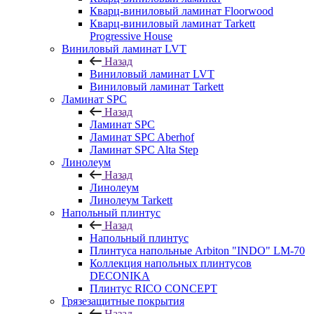
Кварц-виниловый ламинат Floorwood
Кварц-виниловый ламинат Tarkett
Progressive House
Виниловый ламинат LVT
Назад
Виниловый ламинат LVT
Виниловый ламинат Tarkett
Ламинат SPC
Назад
Ламинат SPC
Ламинат SPC Aberhof
Ламинат SPC Alta Step
Линолеум
Назад
Линолеум
Линолеум Tarkett
Напольный плинтус
Назад
Напольный плинтус
Плинтуса напольные Arbiton "INDO" LM-70
Коллекция напольных плинтусов
DECONIKA
Плинтус RICO CONCEPT
Грязезащитные покрытия
Назад