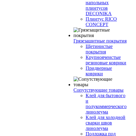
напольных
плинтусов
DECONIKA
Плинтус RICO
CONCEPT
Грязезащитные покрытия
Щетинистые
покрытия
Крупноячеистые
резиновые коврики
Придверные
коврики
Сопутствующие товары
Клей для бытового
и
полукоммерческого
линолеума
Клей для холодной
сварки швов
линолеума
Подложка под