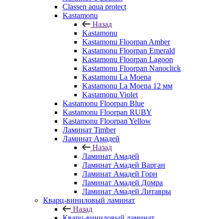
Classen aqua protect
Kastamonu
Назад
Kastamonu
Kastamonu Floorpan Amber
Kastamonu Floorpan Emerald
Kastamonu Floorpan Lagoon
Kastamonu Floorpan Nanoclick
Kastamonu La Moena
Kastamonu La Moena 12 мм
Kastamonu Violet
Kastamonu Floorpan Blue
Kastamonu Floorpan RUBY
Kastamonu Floorpan Yellow
Ламинат Timber
Ламинат Амадей
Назад
Ламинат Амадей
Ламинат Амадей Варган
Ламинат Амадей Горн
Ламинат Амадей Домра
Ламинат Амадей Литавры
Кварц-виниловый ламинат
Назад
Кварц-виниловый ламинат