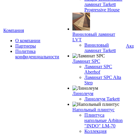
ламинат Tarkett
Progressive House
Компания
Виниловый ламинат
LVT
О компании
Виниловый
Партнеры
Ак
ламинат Tarkett
Политика
конфиденциальности
Ламинат SPC
Ламинат SPC
Aberhof
Ламинат SPC Alta
Step
Линолеум
Линолеум Tarkett
Напольный плинтус
Плинтуса
напольные Arbiton
"INDO" LM-70
Коллекция