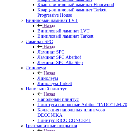
Кварц-виниловый ламинат Floorwood
Кварц-виниловый ламинат Tarkett
Progressive House
Виниловый ламинат LVT
Назад
Виниловый ламинат LVT
Виниловый ламинат Tarkett
Ламинат SPC
Назад
Ламинат SPC
Ламинат SPC Aberhof
Ламинат SPC Alta Step
Линолеум
Назад
Линолеум
Линолеум Tarkett
Напольный плинтус
Назад
Напольный плинтус
Плинтуса напольные Arbiton "INDO" LM-70
Коллекция напольных плинтусов
DECONIKA
Плинтус RICO CONCEPT
Грязезащитные покрытия
Назад