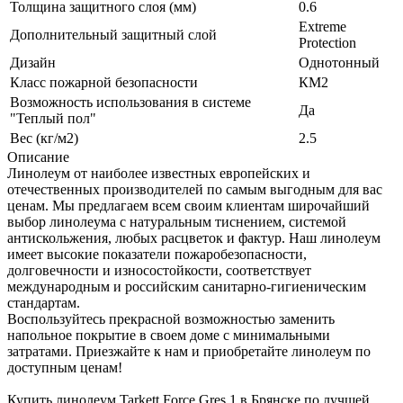
Толщина защитного слоя (мм)
0.6
Extreme
Дополнительный защитный слой
Protection
Дизайн
Однотонный
Класс пожарной безопасности
КМ2
Возможность использования в системе
Да
"Теплый пол"
Вес (кг/м2)
2.5
Описание
Линолеум от наиболее известных европейских и
отечественных производителей по самым выгодным для вас
ценам. Мы предлагаем всем своим клиентам широчайший
выбор линолеума с натуральным тиснением, системой
антискольжения, любых расцветок и фактур. Наш линолеум
имеет высокие показатели пожаробезопасности,
долговечности и износостойкости, соответствует
международным и российским санитарно-гигиеническим
стандартам.
Воспользуйтесь прекрасной возможностью заменить
напольное покрытие в своем доме с минимальными
затратами. Приезжайте к нам и приобретайте линолеум по
доступным ценам!
Купить линолеум Tarkett Force Gres 1 в Брянске по лучшей