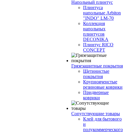
Напольный плинтус
Плинтуса
напольные Arbiton
"INDO" LM-70
Коллекция
напольных
плинтусов
DECONIKA
Плинтус RICO
CONCEPT
Грязезащитные покрытия
Щетинистые
покрытия
Крупноячеистые
резиновые коврики
Придверные
коврики
Сопутствующие товары
Клей для бытового
и
полукоммерческого