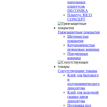
напольных
плинтусов
DECONIKA
Плинтус RICO
CONCEPT
Грязезащитные покрытия
Щетинистые
покрытия
Крупноячеистые
резиновые коврики
Придверные
коврики
Сопутствующие товары
Клей для бытового
и
полукоммерческого
линолеума
Клей для холодной
сварки швов
линолеума
Подложка под