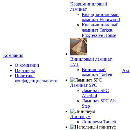
Кварц-виниловый
ламинат
Кварц-виниловый
ламинат Floorwood
Кварц-виниловый
ламинат Tarkett
Progressive House
Компания
Виниловый ламинат
LVT
О компании
Виниловый
Партнеры
Ак
ламинат Tarkett
Политика
конфиденциальности
Ламинат SPC
Ламинат SPC
Aberhof
Ламинат SPC Alta
Step
Линолеум
Линолеум Tarkett