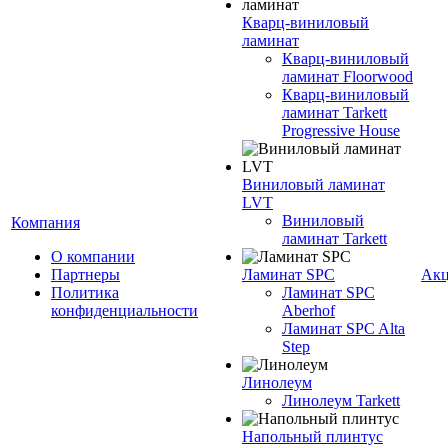
Кварц-виниловый
ламинат
Кварц-виниловый
ламинат Floorwood
Кварц-виниловый
ламинат Tarkett
Progressive House
Виниловый ламинат
LVT
Виниловый
Компания
ламинат Tarkett
О компании
Партнеры
Ламинат SPC
Ак
Политика
Ламинат SPC
конфиденциальности
Aberhof
Ламинат SPC Alta
Step
Линолеум
Линолеум Tarkett
Напольный плинтус