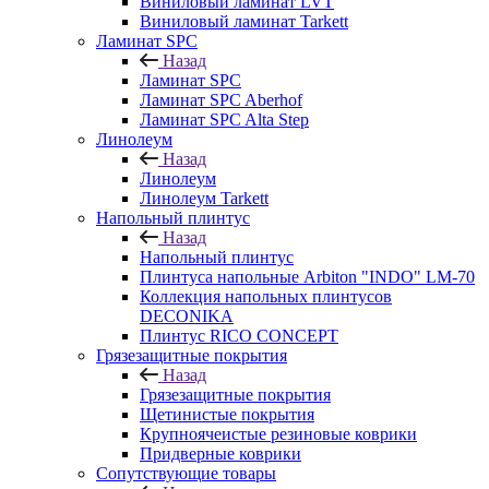
Виниловый ламинат LVT
Виниловый ламинат Tarkett
Ламинат SPC
Назад
Ламинат SPC
Ламинат SPC Aberhof
Ламинат SPC Alta Step
Линолеум
Назад
Линолеум
Линолеум Tarkett
Напольный плинтус
Назад
Напольный плинтус
Плинтуса напольные Arbiton "INDO" LM-70
Коллекция напольных плинтусов
DECONIKA
Плинтус RICO CONCEPT
Грязезащитные покрытия
Назад
Грязезащитные покрытия
Щетинистые покрытия
Крупноячеистые резиновые коврики
Придверные коврики
Сопутствующие товары