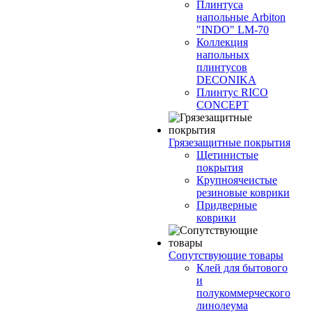
Плинтуса
напольные Arbiton
"INDO" LM-70
Коллекция
напольных
плинтусов
DECONIKA
Плинтус RICO
CONCEPT
Грязезащитные покрытия
Щетинистые
покрытия
Крупноячеистые
резиновые коврики
Придверные
коврики
Сопутствующие товары
Клей для бытового
и
полукоммерческого
линолеума