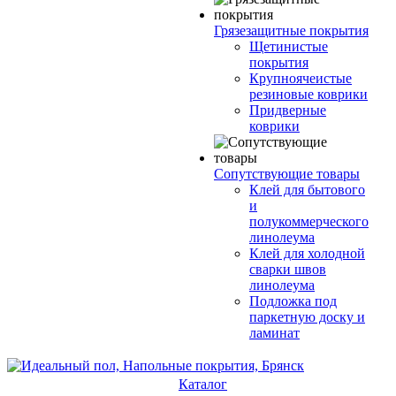
Грязезащитные покрытия
Щетинистые
покрытия
Крупноячеистые
резиновые коврики
Придверные
коврики
Сопутствующие товары
Клей для бытового
и
полукоммерческого
линолеума
Клей для холодной
сварки швов
линолеума
Подложка под
паркетную доску и
ламинат
Каталог