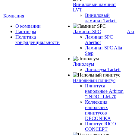
Виниловый ламинат
LVT
Виниловый
Компания
ламинат Tarkett
О компании
Партнеры
Ламинат SPC
Ак
Политика
Ламинат SPC
конфиденциальности
Aberhof
Ламинат SPC Alta
Step
Линолеум
Линолеум Tarkett
Напольный плинтус
Плинтуса
напольные Arbiton
"INDO" LM-70
Коллекция
напольных
плинтусов
DECONIKA
Плинтус RICO
CONCEPT