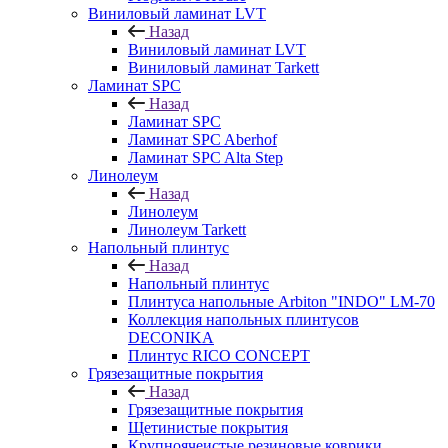
Виниловый ламинат LVT
Назад
Виниловый ламинат LVT
Виниловый ламинат Tarkett
Ламинат SPC
Назад
Ламинат SPC
Ламинат SPC Aberhof
Ламинат SPC Alta Step
Линолеум
Назад
Линолеум
Линолеум Tarkett
Напольный плинтус
Назад
Напольный плинтус
Плинтуса напольные Arbiton "INDO" LM-70
Коллекция напольных плинтусов
DECONIKA
Плинтус RICO CONCEPT
Грязезащитные покрытия
Назад
Грязезащитные покрытия
Щетинистые покрытия
Крупноячеистые резиновые коврики