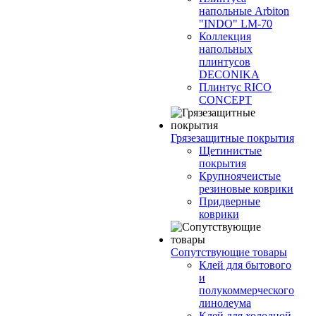
напольные Arbiton
"INDO" LM-70
Коллекция
напольных
плинтусов
DECONIKA
Плинтус RICO
CONCEPT
Грязезащитные покрытия
Щетинистые
покрытия
Крупноячеистые
резиновые коврики
Придверные
коврики
Сопутствующие товары
Клей для бытового
и
полукоммерческого
линолеума
Клей для холодной