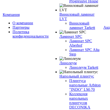
Progressive House
Виниловый ламинат
Компания
LVT
О компании
Виниловый
Партнеры
Ак
ламинат Tarkett
Политика
конфиденциальности
Ламинат SPC
Ламинат SPC
Aberhof
Ламинат SPC Alta
Step
Линолеум
Линолеум Tarkett
Напольный плинтус
Плинтуса
напольные Arbiton
"INDO" LM-70
Коллекция
напольных
плинтусов
DECONIKA