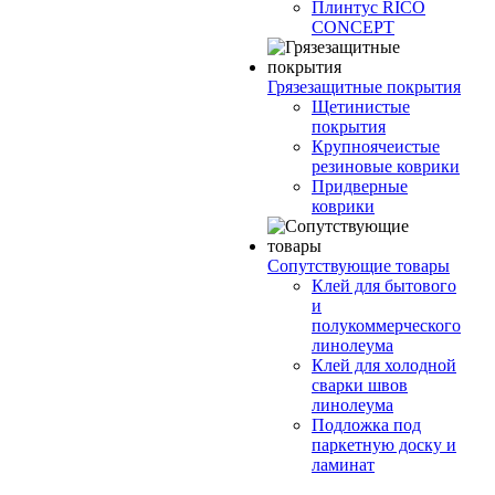
Плинтус RICO
CONCEPT
Грязезащитные покрытия
Щетинистые
покрытия
Крупноячеистые
резиновые коврики
Придверные
коврики
Сопутствующие товары
Клей для бытового
и
полукоммерческого
линолеума
Клей для холодной
сварки швов
линолеума
Подложка под
паркетную доску и
ламинат