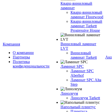
Кварц-виниловый
ламинат
Кварц-виниловый
ламинат Floorwood
Кварц-виниловый
ламинат Tarkett
Progressive House
Виниловый ламинат
Компания
LVT
О компании
Виниловый
Партнеры
Ак
ламинат Tarkett
Политика
конфиденциальности
Ламинат SPC
Ламинат SPC
Aberhof
Ламинат SPC Alta
Step
Линолеум
Линолеум Tarkett
Напольный плинтус
Плинтуса