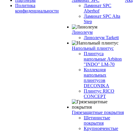
Партнеры
Ламинат SPC
Ак
Политика
Ламинат SPC
конфиденциальности
Aberhof
Ламинат SPC Alta
Step
Линолеум
Линолеум Tarkett
Напольный плинтус
Плинтуса
напольные Arbiton
"INDO" LM-70
Коллекция
напольных
плинтусов
DECONIKA
Плинтус RICO
CONCEPT
Грязезащитные покрытия
Щетинистые
покрытия
Крупноячеистые