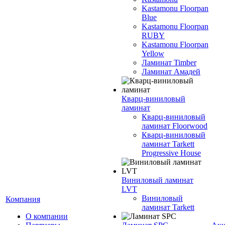
Kastamonu Floorpan
Blue
Kastamonu Floorpan
RUBY
Kastamonu Floorpan
Yellow
Ламинат Timber
Ламинат Амадей
Кварц-виниловый
ламинат
Кварц-виниловый
ламинат Floorwood
Кварц-виниловый
ламинат Tarkett
Progressive House
Виниловый ламинат
LVT
Виниловый
Компания
ламинат Tarkett
О компании