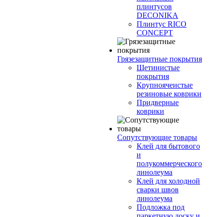
плинтусов
DECONIKA
Плинтус RICO
CONCEPT
Грязезащитные покрытия
Щетинистые
покрытия
Крупноячеистые
резиновые коврики
Придверные
коврики
Сопутствующие товары
Клей для бытового
и
полукоммерческого
линолеума
Клей для холодной
сварки швов
линолеума
Подложка под
паркетную доску и