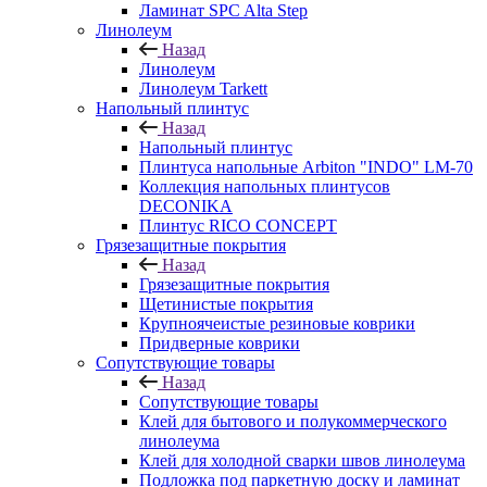
Ламинат SPC Alta Step
Линолеум
Назад
Линолеум
Линолеум Tarkett
Напольный плинтус
Назад
Напольный плинтус
Плинтуса напольные Arbiton "INDO" LM-70
Коллекция напольных плинтусов
DECONIKA
Плинтус RICO CONCEPT
Грязезащитные покрытия
Назад
Грязезащитные покрытия
Щетинистые покрытия
Крупноячеистые резиновые коврики
Придверные коврики
Сопутствующие товары
Назад
Сопутствующие товары
Клей для бытового и полукоммерческого
линолеума
Клей для холодной сварки швов линолеума
Подложка под паркетную доску и ламинат