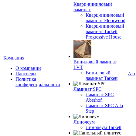
Кварц-виниловый
ламинат
Кварц-виниловый
ламинат Floorwood
Кварц-виниловый
ламинат Tarkett
Progressive House
Компания
Виниловый ламинат
LVT
О компании
Виниловый
Партнеры
Ак
ламинат Tarkett
Политика
конфиденциальности
Ламинат SPC
Ламинат SPC
Aberhof
Ламинат SPC Alta
Step
Линолеум
Линолеум Tarkett