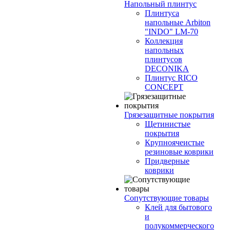
Напольный плинтус
Плинтуса
напольные Arbiton
"INDO" LM-70
Коллекция
напольных
плинтусов
DECONIKA
Плинтус RICO
CONCEPT
Грязезащитные покрытия
Щетинистые
покрытия
Крупноячеистые
резиновые коврики
Придверные
коврики
Сопутствующие товары
Клей для бытового
и
полукоммерческого