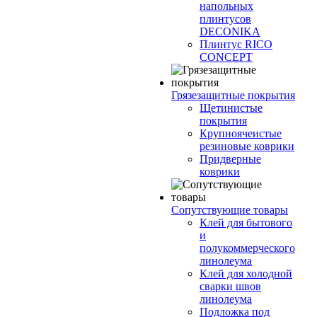
напольных
плинтусов
DECONIKA
Плинтус RICO
CONCEPT
Грязезащитные покрытия
Щетинистые
покрытия
Крупноячеистые
резиновые коврики
Придверные
коврики
Сопутствующие товары
Клей для бытового
и
полукоммерческого
линолеума
Клей для холодной
сварки швов
линолеума
Подложка под