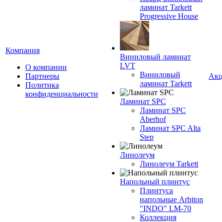
ламинат Tarkett
Progressive House
Компания
Виниловый ламинат
LVT
О компании
Виниловый
Партнеры
Ак
ламинат Tarkett
Политика
конфиденциальности
Ламинат SPC
Ламинат SPC
Aberhof
Ламинат SPC Alta
Step
Линолеум
Линолеум Tarkett
Напольный плинтус
Плинтуса
напольные Arbiton
"INDO" LM-70
Коллекция