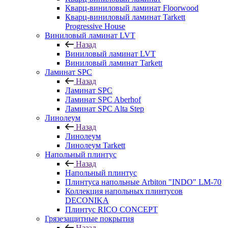
Кварц-виниловый ламинат Floorwood
Кварц-виниловый ламинат Tarkett
Progressive House
Виниловый ламинат LVT
Назад
Виниловый ламинат LVT
Виниловый ламинат Tarkett
Ламинат SPC
Назад
Ламинат SPC
Ламинат SPC Aberhof
Ламинат SPC Alta Step
Линолеум
Назад
Линолеум
Линолеум Tarkett
Напольный плинтус
Назад
Напольный плинтус
Плинтуса напольные Arbiton "INDO" LM-70
Коллекция напольных плинтусов
DECONIKA
Плинтус RICO CONCEPT
Грязезащитные покрытия
Назад