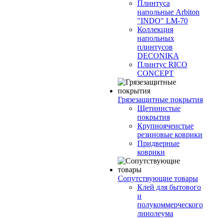
Плинтуса
напольные Arbiton
"INDO" LM-70
Коллекция
напольных
плинтусов
DECONIKA
Плинтус RICO
CONCEPT
Грязезащитные покрытия
Щетинистые
покрытия
Крупноячеистые
резиновые коврики
Придверные
коврики
Сопутствующие товары
Клей для бытового
и
полукоммерческого
линолеума