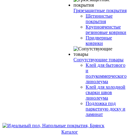
Грязезащитные покрытия
Щетинистые
покрытия
Крупноячеистые
резиновые коврики
Придверные
коврики
Сопутствующие товары
Клей для бытового
и
полукоммерческого
линолеума
Клей для холодной
сварки швов
линолеума
Подложка под
паркетную доску и
ламинат
Каталог