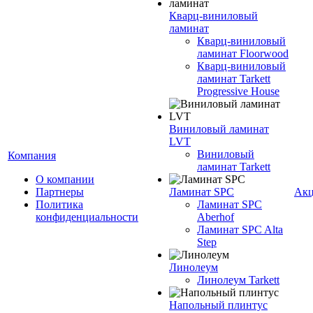
Кварц-виниловый
ламинат
Кварц-виниловый
ламинат Floorwood
Кварц-виниловый
ламинат Tarkett
Progressive House
Виниловый ламинат
LVT
Виниловый
Компания
ламинат Tarkett
О компании
Партнеры
Ламинат SPC
Ак
Политика
Ламинат SPC
конфиденциальности
Aberhof
Ламинат SPC Alta
Step
Линолеум
Линолеум Tarkett
Напольный плинтус