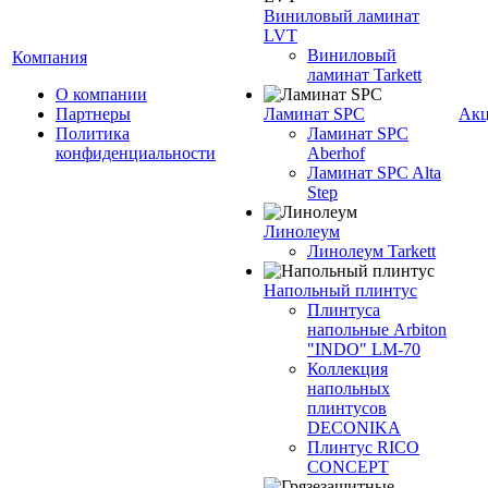
Виниловый ламинат
LVT
Виниловый
Компания
ламинат Tarkett
О компании
Партнеры
Ламинат SPC
Ак
Политика
Ламинат SPC
конфиденциальности
Aberhof
Ламинат SPC Alta
Step
Линолеум
Линолеум Tarkett
Напольный плинтус
Плинтуса
напольные Arbiton
"INDO" LM-70
Коллекция
напольных
плинтусов
DECONIKA
Плинтус RICO
CONCEPT