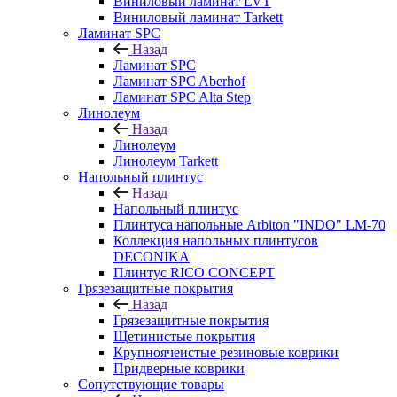
Виниловый ламинат LVT
Виниловый ламинат Tarkett
Ламинат SPC
Назад
Ламинат SPC
Ламинат SPC Aberhof
Ламинат SPC Alta Step
Линолеум
Назад
Линолеум
Линолеум Tarkett
Напольный плинтус
Назад
Напольный плинтус
Плинтуса напольные Arbiton "INDO" LM-70
Коллекция напольных плинтусов
DECONIKA
Плинтус RICO CONCEPT
Грязезащитные покрытия
Назад
Грязезащитные покрытия
Щетинистые покрытия
Крупноячеистые резиновые коврики
Придверные коврики
Сопутствующие товары