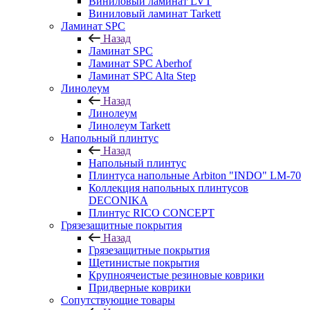
Виниловый ламинат LVT
Виниловый ламинат Tarkett
Ламинат SPC
Назад
Ламинат SPC
Ламинат SPC Aberhof
Ламинат SPC Alta Step
Линолеум
Назад
Линолеум
Линолеум Tarkett
Напольный плинтус
Назад
Напольный плинтус
Плинтуса напольные Arbiton "INDO" LM-70
Коллекция напольных плинтусов
DECONIKA
Плинтус RICO CONCEPT
Грязезащитные покрытия
Назад
Грязезащитные покрытия
Щетинистые покрытия
Крупноячеистые резиновые коврики
Придверные коврики
Сопутствующие товары