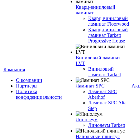
Кварц-виниловый
ламинат
Кварц-виниловый
ламинат Floorwood
Кварц-виниловый
ламинат Tarkett
Progressive House
Виниловый ламинат
LVT
Виниловый
Компания
ламинат Tarkett
О компании
Партнеры
Ламинат SPC
Ак
Политика
Ламинат SPC
конфиденциальности
Aberhof
Ламинат SPC Alta
Step
Линолеум
Линолеум Tarkett
Напольный плинтус