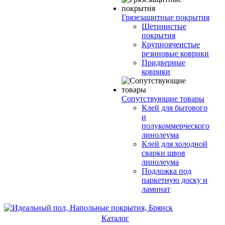
Грязезащитные покрытия
Щетинистые
покрытия
Крупноячеистые
резиновые коврики
Придверные
коврики
Сопутствующие товары
Клей для бытового
и
полукоммерческого
линолеума
Клей для холодной
сварки швов
линолеума
Подложка под
паркетную доску и
ламинат
Каталог