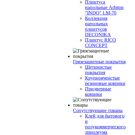
Плинтуса
напольные Arbiton
"INDO" LM-70
Коллекция
напольных
плинтусов
DECONIKA
Плинтус RICO
CONCEPT
Грязезащитные покрытия
Щетинистые
покрытия
Крупноячеистые
резиновые коврики
Придверные
коврики
Сопутствующие товары
Клей для бытового
и
полукоммерческого
линолеума