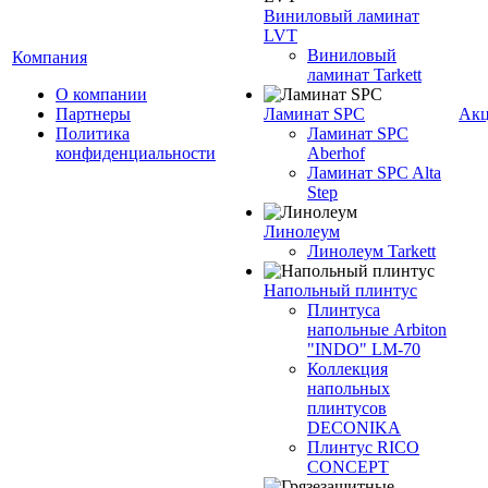
Виниловый ламинат
LVT
Виниловый
Компания
ламинат Tarkett
О компании
Партнеры
Ламинат SPC
Ак
Политика
Ламинат SPC
конфиденциальности
Aberhof
Ламинат SPC Alta
Step
Линолеум
Линолеум Tarkett
Напольный плинтус
Плинтуса
напольные Arbiton
"INDO" LM-70
Коллекция
напольных
плинтусов
DECONIKA
Плинтус RICO
CONCEPT