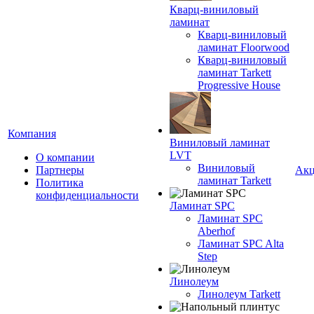
Кварц-виниловый
ламинат
Кварц-виниловый
ламинат Floorwood
Кварц-виниловый
ламинат Tarkett
Progressive House
Компания
Виниловый ламинат
LVT
О компании
Виниловый
Партнеры
Ак
ламинат Tarkett
Политика
конфиденциальности
Ламинат SPC
Ламинат SPC
Aberhof
Ламинат SPC Alta
Step
Линолеум
Линолеум Tarkett