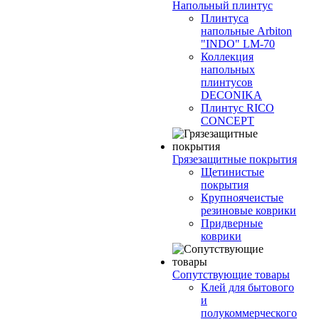
Напольный плинтус
Плинтуса
напольные Arbiton
"INDO" LM-70
Коллекция
напольных
плинтусов
DECONIKA
Плинтус RICO
CONCEPT
Грязезащитные покрытия
Щетинистые
покрытия
Крупноячеистые
резиновые коврики
Придверные
коврики
Сопутствующие товары
Клей для бытового
и
полукоммерческого