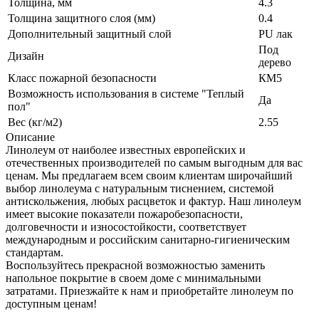
Толщина, мм
4.3
Толщина защитного слоя (мм)
0.4
Дополнительный защитный слой
PU лак
Под
Дизайн
дерево
Класс пожарной безопасности
КМ5
Возможность использования в системе "Теплый
Да
пол"
Вес (кг/м2)
2.55
Описание
Линолеум от наиболее известных европейских и
отечественных производителей по самым выгодным для вас
ценам. Мы предлагаем всем своим клиентам широчайший
выбор линолеума с натуральным тиснением, системой
антискольжения, любых расцветок и фактур. Наш линолеум
имеет высокие показатели пожаробезопасности,
долговечности и износостойкости, соответствует
международным и российским санитарно-гигиеническим
стандартам.
Воспользуйтесь прекрасной возможностью заменить
напольное покрытие в своем доме с минимальными
затратами. Приезжайте к нам и приобретайте линолеум по
доступным ценам!