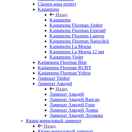
Classen aqua protect
Kastamonu
Назад
Kastamonu
Kastamonu Floorpan Amber
Kastamonu Floorpan Emerald
Kastamonu Floorpan Lagoon
Kastamonu Floorpan Nanoclick
Kastamonu La Moena
Kastamonu La Moena 12 мм
Kastamonu Violet
Kastamonu Floorpan Blue
Kastamonu Floorpan RUBY
Kastamonu Floorpan Yellow
Ламинат Timber
Ламинат Амадей
Назад
Ламинат Амадей
Ламинат Амадей Варган
Ламинат Амадей Горн
Ламинат Амадей Домра
Ламинат Амадей Литавры
Кварц-виниловый ламинат
Назад
Кварц-виниловый ламинат