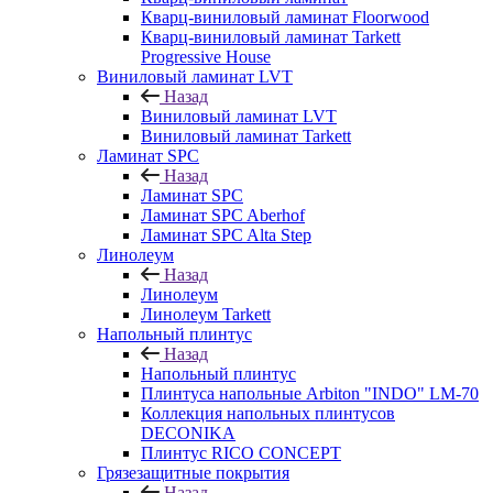
Кварц-виниловый ламинат Floorwood
Кварц-виниловый ламинат Tarkett
Progressive House
Виниловый ламинат LVT
Назад
Виниловый ламинат LVT
Виниловый ламинат Tarkett
Ламинат SPC
Назад
Ламинат SPC
Ламинат SPC Aberhof
Ламинат SPC Alta Step
Линолеум
Назад
Линолеум
Линолеум Tarkett
Напольный плинтус
Назад
Напольный плинтус
Плинтуса напольные Arbiton "INDO" LM-70
Коллекция напольных плинтусов
DECONIKA
Плинтус RICO CONCEPT
Грязезащитные покрытия
Назад