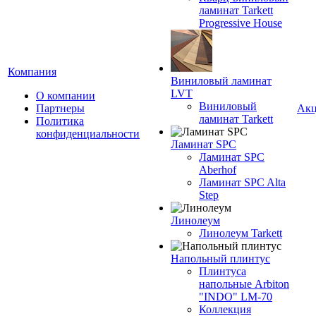
ламинат Tarkett
Progressive House
Компания
Виниловый ламинат
LVT
О компании
Виниловый
Партнеры
Ак
ламинат Tarkett
Политика
конфиденциальности
Ламинат SPC
Ламинат SPC
Aberhof
Ламинат SPC Alta
Step
Линолеум
Линолеум Tarkett
Напольный плинтус
Плинтуса
напольные Arbiton
"INDO" LM-70
Коллекция