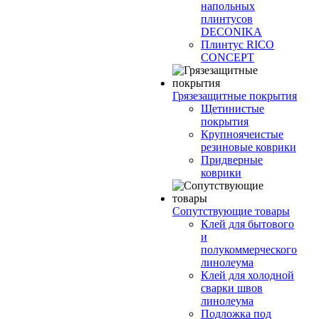
напольных
плинтусов
DECONIKA
Плинтус RICO
CONCEPT
Грязезащитные покрытия
Щетинистые
покрытия
Крупноячеистые
резиновые коврики
Придверные
коврики
Сопутствующие товары
Клей для бытового
и
полукоммерческого
линолеума
Клей для холодной
сварки швов
линолеума
Подложка под